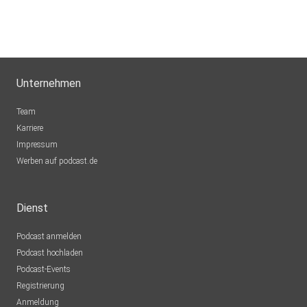
Unternehmen
Team
Karriere
Impressum
Werben auf podcast.de
Dienst
Podcast anmelden
Podcast hochladen
Podcast-Events
Registrierung
Anmeldung