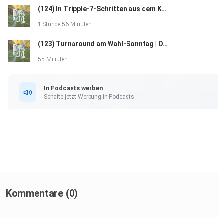
(124) In Tripple-7-Schritten aus dem Keller | 24. Spieltag | Interview mit Thomas Brussig (Autor "Sonnenallee")
1 Stunde 56 Minuten
(123) Turnaround am Wahl-Sonntag | Der 20. Bundesliga-Spieltag | Interview mit Hertha-Präsident Kay Bernstein
55 Minuten
In Podcasts werben
Schalte jetzt Werbung in Podcasts.
Kommentare (0)