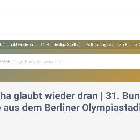
tha glaubt wieder dran | 31. Bundesliga-Spieltag | Live-Reportage aus dem Berline
ha glaubt wieder dran | 31. Bun
 aus dem Berliner Olympiastad