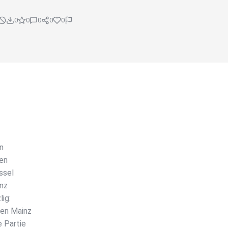
0
0
0
0
0
n
gen
ssel
anz
lig:
gen Mainz
 Partie