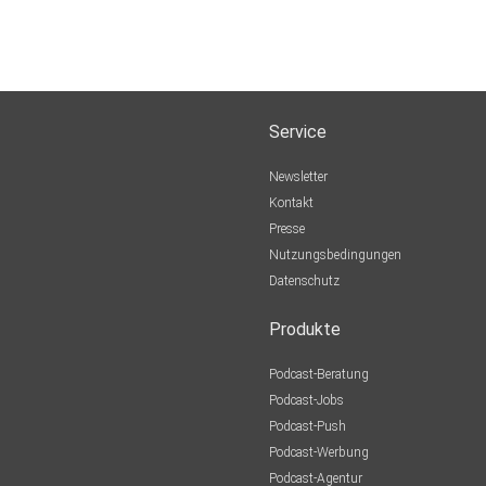
Service
Newsletter
Kontakt
Presse
Nutzungsbedingungen
Datenschutz
Produkte
Podcast-Beratung
Podcast-Jobs
Podcast-Push
Podcast-Werbung
Podcast-Agentur