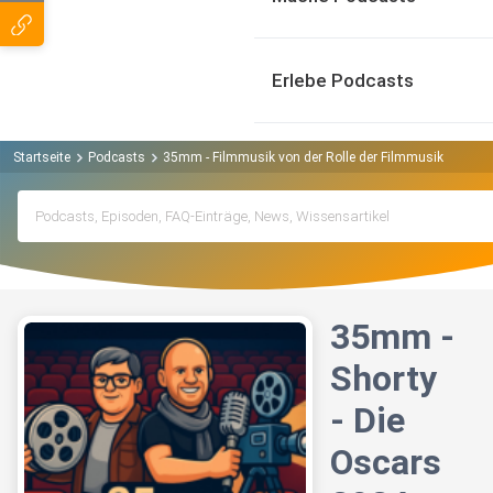
Erlebe Podcasts
Startseite
Podcasts
35mm - Filmmusik von der Rolle der Filmmusik Podcas
35mm -
Shorty
- Die
Oscars