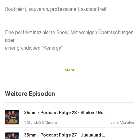
Routiniert, souverän, professionell, skandalfrei!
Eine perfekt inszinierte Show. Mit wenigen Überraschungen
aber
einer grandiosen "Kenergy".
Mehr
Oder doch etwas langweilig? Wir haben da eine Meinung
und können
vorweg sagen: wer es verpasst haben sollte, es lohnt sich,
Weitere Episoden
die
Show zu gucken.
35mm - Podcast Folge 28 - Shaken! Not Stirred!
1 Stunde 26 Minuten
vor 8 Monaten
Unsere Highlights:
35mm - Podcast Folge 27 - Uuuuuund Action