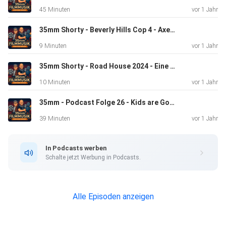
45 Minuten
vor 1 Jahr
Musik: Ludwig Göransson - Oppenheimer! Toll! und Oscar
35mm Shorty - Beverly Hills Cop 4 - Axel F - Eine Meinung
9 Minuten
vor 1 Jahr
Der Barbie Soundtrack! Unerwartet abwechslungsreich.
35mm Shorty - Road House 2024 - Eine Meinung
10 Minuten
vor 1 Jahr
35mm - Podcast Folge 26 - Kids are GoGo
39 Minuten
vor 1 Jahr
Film: The Zone of Interest, Anatomie eines Falles, Poor
Things
In Podcasts werben
und die Kurzfilme, sowie Dokus. Dieses Mal absolut
Schalte jetzt Werbung in Podcasts.
empfehlenswert!
Alle Episoden anzeigen