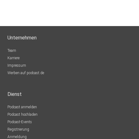
Unternehmen
Team
Karriere
Impressum
Werben auf podcast.de
Dienst
Podcast anmelden
Podcast hochladen
Podcast-Events
Registrierung
Anmeldung