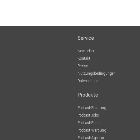
Service
Newsletter
Kontakt
Presse
Nutzungsbedingungen
Datenschutz
Produkte
Podcast-Beratung
Podcast-Jobs
Podcast-Push
Podcast-Werbung
Podcast-Agentur