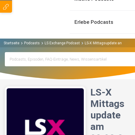
Erlebe Podcasts
Startseite
Podcasts
LS Exchange Podcast
LS-X Mittagsupdate am 08.03.
LS-X
Mittags
update
am