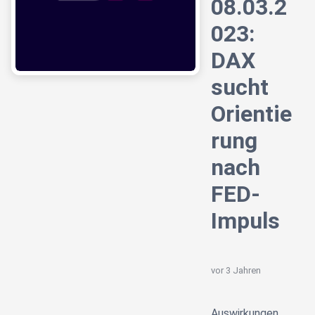
08.03.2
023:
DAX
sucht
Orientie
rung
nach
FED-
Impuls
vor 3 Jahren
Auswirkungen