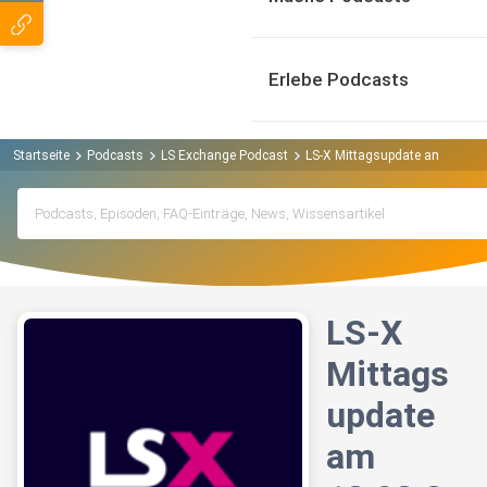
Erlebe Podcasts
Startseite
Podcasts
LS Exchange Podcast
LS-X Mittagsupdate am 13.03.
LS-X
Mittags
update
am