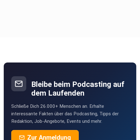
Bleibe beim Podcasting auf
dem Laufenden
Schließe Dich 26.000+ Menschen an. Erhalte
interessante Fakten über das Podcasting, Tipps der
Redaktion, Job-Angebote, Events und mehr.
Zur Anmeldung