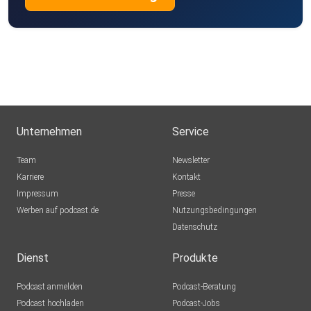
Unternehmen
Service
Team
Newsletter
Karriere
Kontakt
Impressum
Presse
Werben auf podcast.de
Nutzungsbedingungen
Datenschutz
Dienst
Produkte
Podcast anmelden
Podcast-Beratung
Podcast hochladen
Podcast-Jobs