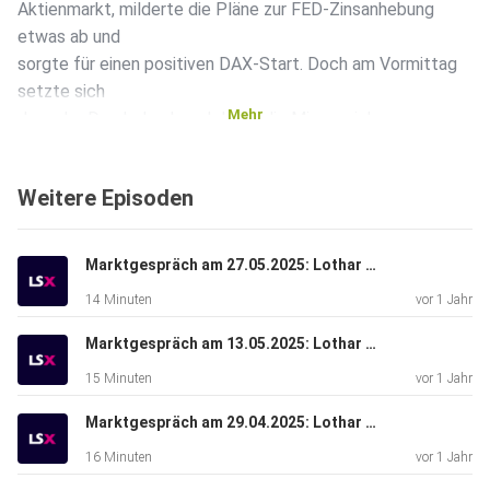
Aktienmarkt, milderte die Pläne zur FED-Zinsanhebung
etwas ab und
sorgte für einen positiven DAX-Start. Doch am Vormittag
setzte sich
Mehr
dann der Druck durch und damit die Minuszeichen.
Weitere Episoden
Marktgespräch am 27.05.2025: Lothar Albert & Lars Erichsen
14 Minuten
vor 1 Jahr
Marktgespräch am 13.05.2025: Lothar Albert & René Berteit
15 Minuten
vor 1 Jahr
Marktgespräch am 29.04.2025: Lothar Albert & Bastian Galuschka
16 Minuten
vor 1 Jahr