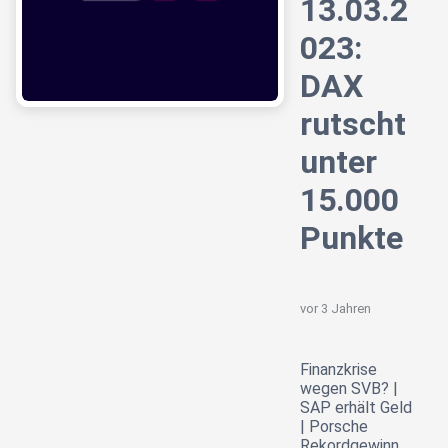
13.03.2
023:
DAX
rutscht
unter
15.000
Punkte
vor 3 Jahren
Finanzkrise
wegen SVB? |
SAP erhält Geld
| Porsche
Rekordgewinn