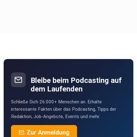
Bleibe beim Podcasting auf
dem Laufenden
Schließe Dich 26.000+ Menschen an. Erhalte
interessante Fakten über das Podcasting, Tipps der
Redaktion, Job-Angebote, Events und mehr.
Zur Anmeldung