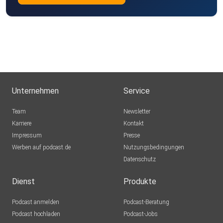
Unternehmen
Service
Team
Newsletter
Karriere
Kontakt
Impressum
Presse
Werben auf podcast.de
Nutzungsbedingungen
Datenschutz
Dienst
Produkte
Podcast anmelden
Podcast-Beratung
Podcast hochladen
Podcast-Jobs