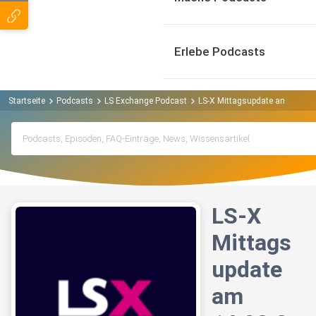
Erlebe Podcasts
Startseite
Podcasts
LS Exchange Podcast
LS-X Mittagsupdate am 14.03.2
LS-X
Mittags
update
am