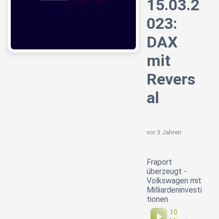
15.03.2
023:
DAX
mit
Revers
al
vor 3 Jahren
Fraport
überzeugt -
Volkswagen mit
Milliardeninvesti
tionen
10