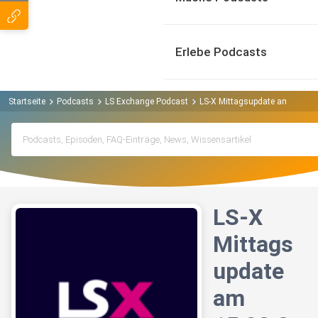
Erlebe Podcasts
Startseite
Podcasts
LS Exchange Podcast
LS-X Mittagsupdate am 15.03.
LS-X
Mittags
update
am