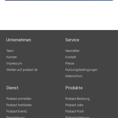
Unternehmen
Service
Team
Newsletter
Karriere
Kontakt
Impressum
Presse
Werben auf podcast.de
Nutzungsbedingungen
Datenschutz
Dienst
Produkte
Podcast anmelden
Podcast-Beratung
Podcast hochladen
Podcast-Jobs
Podcast-Events
Podcast-Push
Registrierung
Podcast-Werbung