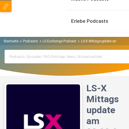
Erlebe Podcasts
Startseite
Podcasts
LS Exchange Podcast
LS-X Mittagsupdate am 22.03.
LS-X
Mittags
update
am