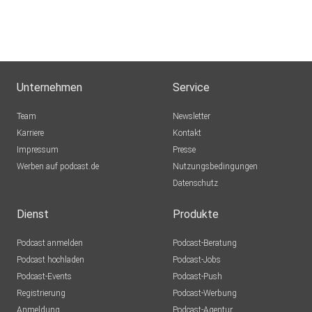
Unternehmen
Service
Team
Newsletter
Karriere
Kontakt
Impressum
Presse
Werben auf podcast.de
Nutzungsbedingungen
Datenschutz
Dienst
Produkte
Podcast anmelden
Podcast-Beratung
Podcast hochladen
Podcast-Jobs
Podcast-Events
Podcast-Push
Registrierung
Podcast-Werbung
Anmeldung
Podcast-Agentur