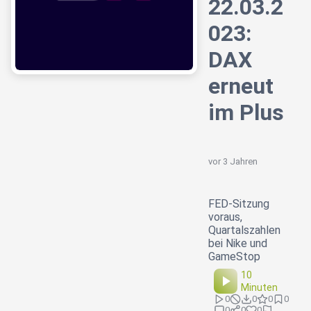
22.03.2
023:
DAX
erneut
im Plus
vor 3 Jahren
FED-Sitzung
voraus,
Quartalszahlen
bei Nike und
GameStop
10
Minuten
0
0
0
0
0
0
0