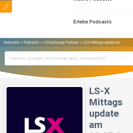
Erlebe Podcasts
Startseite
Podcasts
LS Exchange Podcast
LS-X Mittagsupdate am 02.05.
LS-X
Mittags
update
am