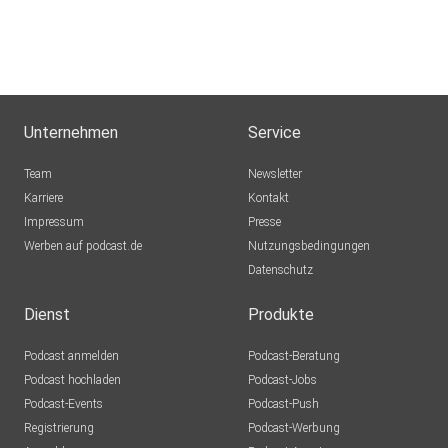
Unternehmen
Service
Team
Newsletter
Karriere
Kontakt
Impressum
Presse
Werben auf podcast.de
Nutzungsbedingungen
Datenschutz
Dienst
Produkte
Podcast anmelden
Podcast-Beratung
Podcast hochladen
Podcast-Jobs
Podcast-Events
Podcast-Push
Registrierung
Podcast-Werbung