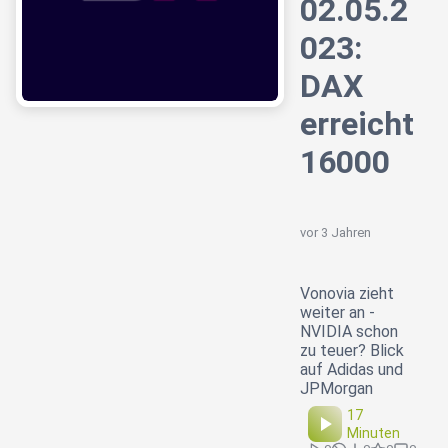
02.05.2
023:
DAX
erreicht
16000
vor 3 Jahren
Vonovia zieht
weiter an -
NVIDIA schon
zu teuer? Blick
auf Adidas und
JPMorgan
17
Minuten