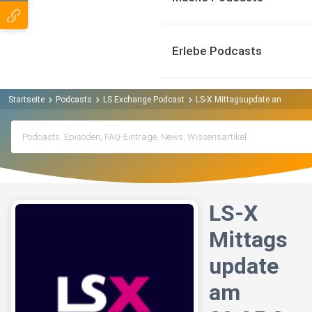
Erlebe Podcasts
Startseite
Podcasts
LS Exchange Podcast
LS-X Mittagsupdate am 29.05.2
LS-X
Mittags
update
am