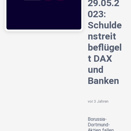
29.05.2
023:
Schulde
nstreit
beflügel
t DAX
und
Banken
vor 3 Jahren
Borussia-
Dortmund-
Aktien fallen,