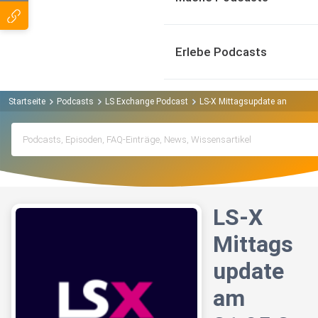
Erlebe Podcasts
Startseite
Podcasts
LS Exchange Podcast
LS-X Mittagsupdate am 31.05
LS-X
Mittags
update
am