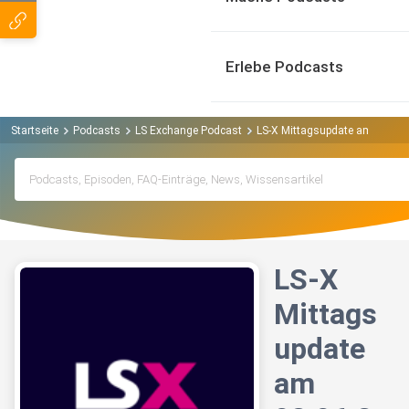
Erlebe Podcasts
Startseite
Podcasts
LS Exchange Podcast
LS-X Mittagsupdate am 02.06.
LS-X
Mittags
update
am