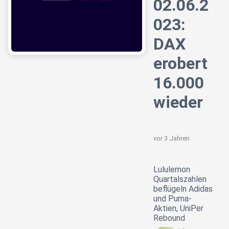
02.06.2
023:
DAX
erobert
16.000
wieder
vor 3 Jahren
Lululemon
Quartalszahlen
beflügeln Adidas
und Puma-
Aktien, UniPer
Rebound