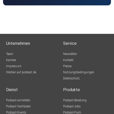
Unternehmen
Service
Team
Newsletter
Karriere
Kontakt
Impressum
Presse
Werben auf podcast.de
Nutzungsbedingungen
Datenschutz
Dienst
Produkte
Podcast anmelden
Podcast-Beratung
Podcast hochladen
Podcast-Jobs
Podcast-Events
Podcast-Push