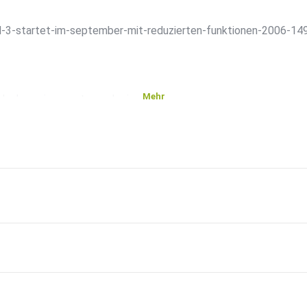
-3-startet-im-september-mit-reduzierten-funktionen-2006-14
Mehr
ank-dynamic-spectrum-sharing/
n-leak/
ittelklasse-smartphone-fuer-29999-euro/
s/Google-Pixel-verkauft-sich-besser-als-OnePlus-1351910/