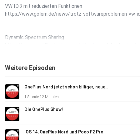
VW ID.3 mit reduzierten Funktionen
https://www.golem.de/news/trotz-softwareproblemen-vw-id
Dynamic Spectrum Sharing
https://www.mobiflip.de/dss-revolution-im-mobilfunknetz-d
Weitere Episoden
OnePlus Z
https://www.mobiflip.de/shortnews/oneplus-z-spezifikatione
OnePlus Nord jetzt schon billiger, neue Samsungs, Adobe holt Kamera-Guru, Musikstreaming im Kopf
1 Stunde 13 Minuten
Motorola One Fusion+
https://stadt-bremerhaven.de/motorola-one-fusion-neues-m
Die OnePlus Show!
Google Pixel verkauft sich besser als OnePlus
iOS 14, OnePlus Nord und Poco F2 Pro
https://www.areamobile.de/Google-Pixel-Thema-275134/New