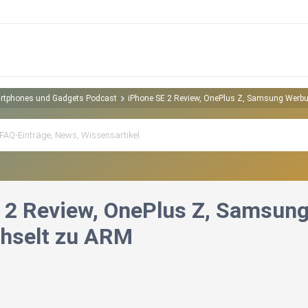
artphones und Gadgets Podcast
iPhone SE 2 Review, OnePlus Z, Samsung Werbu
 2 Review, OnePlus Z, Samsun
hselt zu ARM