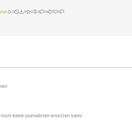
uten
0
0
0
0
0
0
0
men:
noch-keine-journalisten-ersetzen-kann/