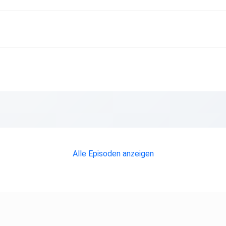
andys-erhalten-Android-11-4779636.html
emui-10-europa/
in-einem-smartphone-geht-2020-nicht-675932
Alle Episoden anzeigen
hones-werbung/