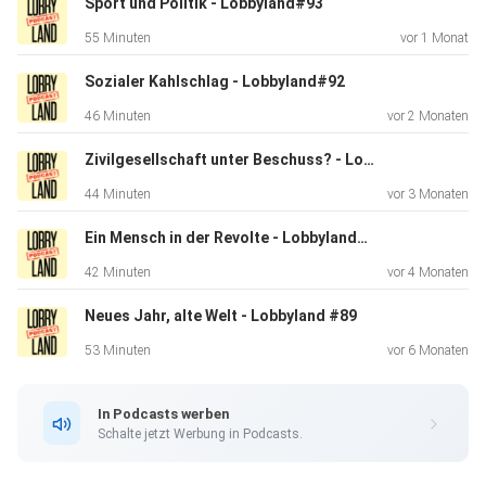
Sport und Politik - Lobbyland#93
bxQc2w
55 Minuten
vor 1 Monat
Aufwachraum - Der Podcast mit Ricardo Lange
https://aufwachraum.blogs.julephosting.de/ halbzehn.fm -
Sozialer Kahlschlag - Lobbyland#92
Politik-Podcast von links!
46 Minuten
vor 2 Monaten
https://www.youtube.com/c/halbzehnFM
Wohlstand für alle
Zivilgesellschaft unter Beschuss? - Lobbyland#91
https://www.youtube.com/c/WohlstandfürAlle
44 Minuten
vor 3 Monaten
Der Dunkle Parabelritter
https://www.youtube.com/c/DunklerParabelritter -----
Ein Mensch in der Revolte - Lobbyland#90
Lobbyland -
42 Minuten
vor 4 Monaten
Demokratie statt Lobbyrepublik! Initiative. Buch. Podcast.
Neues Jahr, alte Welt - Lobbyland #89
Vernetzt euch jetzt! Mehr zu Lobbyland:
https://lobbyland.de
53 Minuten
vor 6 Monaten
https://www.instagram.com/lobbyland_de NEU! Folgt
Marco und
In Podcasts werben
Lobbyland auf YouTube! Lesungen, Live-Events und
Schalte jetzt Werbung in Podcasts.
Klartext:
https://bit.ly/3mWndoP Mehr zu Marco: