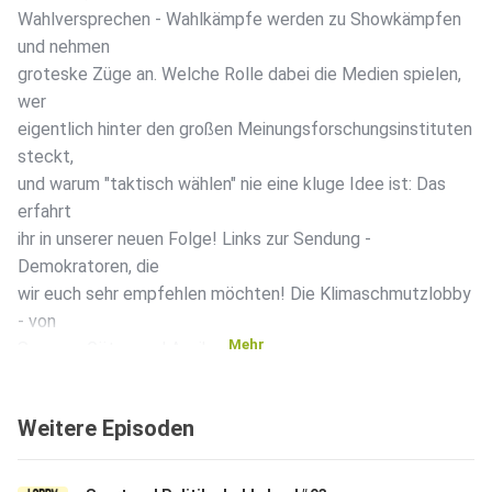
Wahlversprechen - Wahlkämpfe werden zu Showkämpfen
und nehmen
groteske Züge an. Welche Rolle dabei die Medien spielen,
wer
eigentlich hinter den großen Meinungsforschungsinstituten
steckt,
und warum "taktisch wählen" nie eine kluge Idee ist: Das
erfahrt
ihr in unserer neuen Folge! Links zur Sendung -
Demokratoren, die
wir euch sehr empfehlen möchten! Die Klimaschmutzlobby
- von
Mehr
Susanne Götze und Annika Joeres
https://www.piper.de/buecher/die-klimaschmutzlobby-
isbn-978-3-492-07027-0
Weitere Episoden
Tilo Jung https://www.youtube.com/c/tilojung Einmischen!
Politik Podcast
https://www.youtube.com/channel/UC0cBjDo7oyqG0O7kr