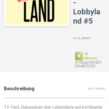
-
Lobbyla
nd #5
vor 4 Jahren
42
Minuten
0
0
0
0
0
0
0
Beschreibung
vor 4 Jahren
TV-Triell, Diskussionen über Lebensläufe und irreführende