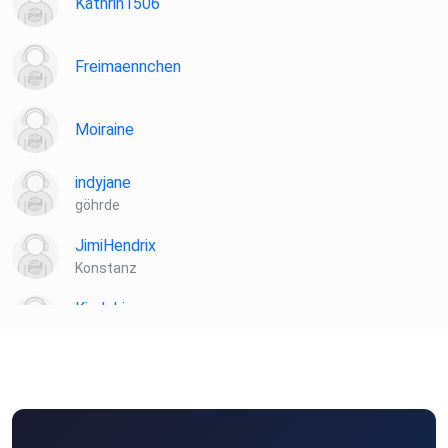
Kathrin1506
Freimaennchen
Moiraine
indyjane
göhrde
JimiHendrix
Konstanz
Kindoki
Berlin
ebber
Freiburg