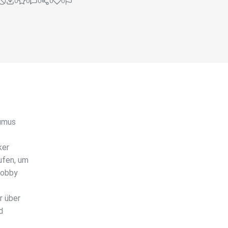
0
0
0
0
0
Humus
ker
ufen, um
Lobby
r über
d