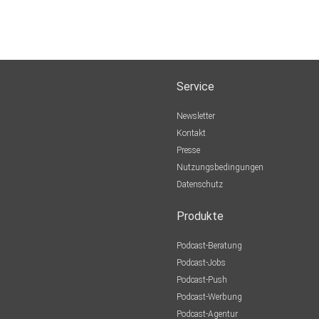
Service
Newsletter
Kontakt
Presse
Nutzungsbedingungen
Datenschutz
Produkte
Podcast-Beratung
Podcast-Jobs
Podcast-Push
Podcast-Werbung
Podcast-Agentur