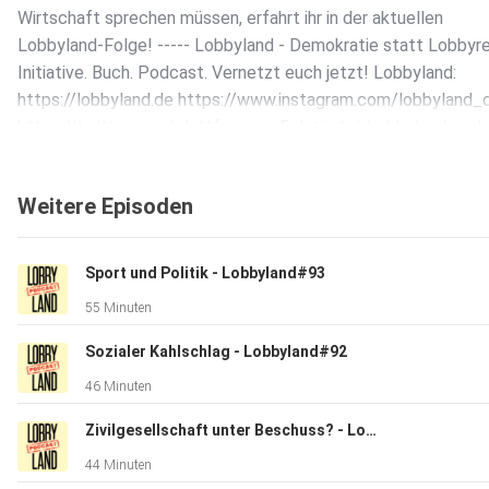
Wirtschaft sprechen müssen, erfahrt ihr in der aktuellen
Lobbyland-Folge! ----- Lobbyland - Demokratie statt Lobbyre
Initiative. Buch. Podcast. Vernetzt euch jetzt! Lobbyland:
https://lobbyland.de https://www.instagram.com/lobbyland_
https://twitter.com/plattformpro Folgt jetzt Lobbyland auch
YouTube! Lesungen, Live-Events und Klartext:
https://bit.ly/3mWndoP Unser Podcast-Team: Marco
Weitere Episoden
https://facebook.com/marco.buelow https://twitter.com/m
https://www.instagram.com/marcobuelow/ Sabrina
https://twitter.com/sabri_capri Flo (Producer)
Sport und Politik - Lobbyland#93
https://twitter.com/_derheld_ Feedback? Mitmachen? Schre
55 Minuten
an team@lobbyland.de :-)
Sozialer Kahlschlag - Lobbyland#92
46 Minuten
Zivilgesellschaft unter Beschuss? - Lobbyland#91
44 Minuten