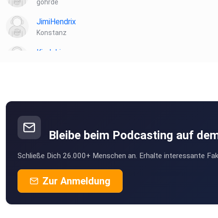
göhrde
JimiHendrix
Konstanz
Kindoki
Berlin
ebber
Freiburg
Bleibe beim Podcasting auf de
Schließe Dich 26.000+ Menschen an. Erhalte interessante Fak
Zur Anmeldung