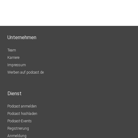
Unternehmen
Team
Karriere
Impressum
Werben auf podcast.de
Dienst
Podcast anmelden
Podcast hochladen
Podcast-Events
Registrierung
Anmeldung