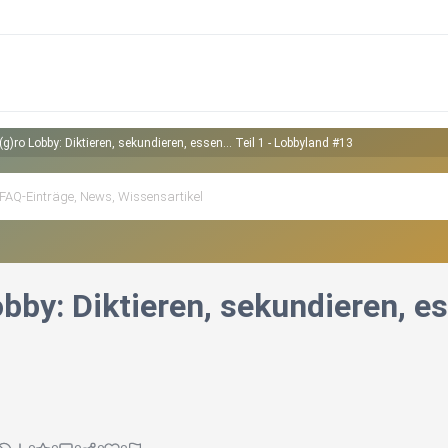
g)ro Lobby: Diktieren, sekundieren, essen... Teil 1 - Lobbyland #13
bby: Diktieren, sekundieren, es