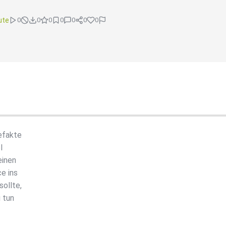
ute
0
0
0
0
0
0
0
efakte
l
einen
e ins
ollte,
 tun