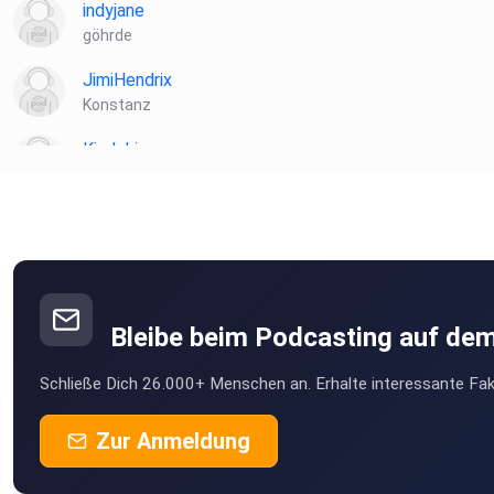
indyjane
göhrde
JimiHendrix
Konstanz
Kindoki
Berlin
ebber
Freiburg
Bleibe beim Podcasting auf de
Schließe Dich 26.000+ Menschen an. Erhalte interessante Fak
Zur Anmeldung