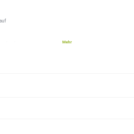
auf
Mehr
arcobuelow
ibt uns