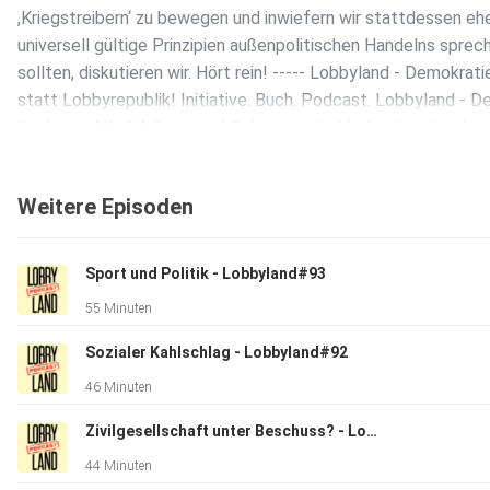
,Kriegstreibern‘ zu bewegen und inwiefern wir stattdessen eh
universell gültige Prinzipien außenpolitischen Handelns sprec
sollten, diskutieren wir. Hört rein! ----- Lobbyland - Demokrati
statt Lobbyrepublik! Initiative. Buch. Podcast. Lobbyland - D
Podcast. Alle 14 Tage neu! Folgt jetzt Lobbyland auch auf
YouTube! Lesungen, Live-Events und Klartext:
https://bit.ly/3mWndoP Vernetzt euch jetzt! Lobbyland:
Weitere Episoden
https://lobbyland.de https://twitter.com/lobbylandDE
https://facebook.com/marco.buelow
https://www.instagram.com/lobbyland_de Unser Podcast-Te
Sport und Politik - Lobbyland#93
Marco - Host https://twitter.com/marcobuelow
55 Minuten
https://www.instagram.com/marcobuelow
https://facebook.com/marco.buelow Sabrina - Host
Sozialer Kahlschlag - Lobbyland#92
https://twitter.com/sabri_capri Flo - Producer
46 Minuten
https://twitter.com/kein__held
Zivilgesellschaft unter Beschuss? - Lobbyland#91
44 Minuten