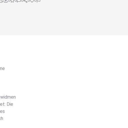
0
0
0
0
0
ine
d widmen
et: Die
 es
ch