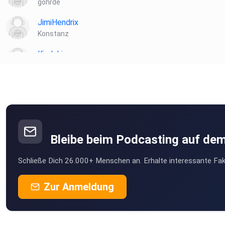
göhrde
JimiHendrix
Konstanz
Kindoki
Berlin
ebber
Freiburg
Bleibe beim Podcasting auf de
Schließe Dich 26.000+ Menschen an. Erhalte interessante Fak
Zur Anmeldung