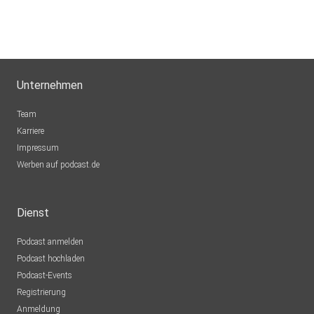
Unternehmen
Team
Karriere
Impressum
Werben auf podcast.de
Dienst
Podcast anmelden
Podcast hochladen
Podcast-Events
Registrierung
Anmeldung