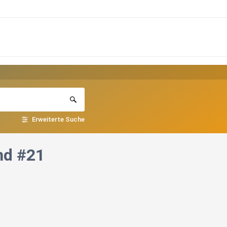
Erweiterte Suche
and #21