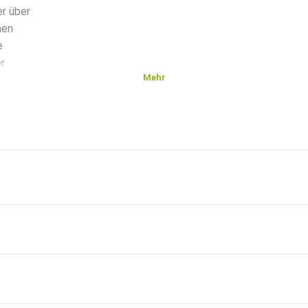
er über
hen
e
er
Mehr
am: