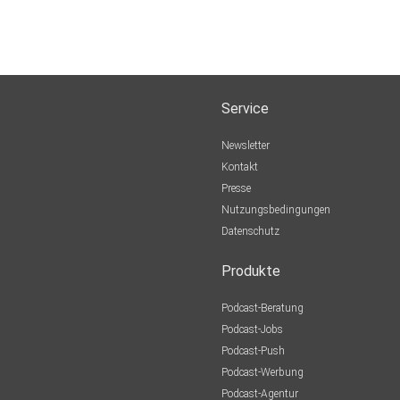
Service
Newsletter
Kontakt
Presse
Nutzungsbedingungen
Datenschutz
Produkte
Podcast-Beratung
Podcast-Jobs
Podcast-Push
Podcast-Werbung
Podcast-Agentur