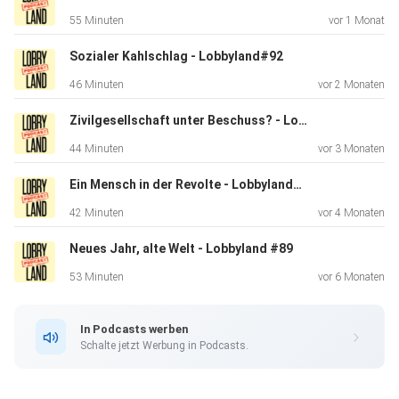
https://bit.ly/3mWndoP Vernetzt euch jetzt! Lobbyland:
55 Minuten
vor 1 Monat
https://lobbyland.de https://twitter.com/lobbylandDE
https://facebook.com/marco.buelow
Sozialer Kahlschlag - Lobbyland#92
https://www.instagram.com/lobbyland_de Unser Podcast-
46 Minuten
vor 2 Monaten
Team:
Marco - Host https://twitter.com/marcobuelow
Zivilgesellschaft unter Beschuss? - Lobbyland#91
https://www.instagram.com/marcobuelow
44 Minuten
vor 3 Monaten
https://facebook.com/marco.buelow Sabrina - Host
https://twitter.com/sabri_capri Flo - Producer
Ein Mensch in der Revolte - Lobbyland#90
https://twitter.com/kein__held
42 Minuten
vor 4 Monaten
Neues Jahr, alte Welt - Lobbyland #89
53 Minuten
vor 6 Monaten
In Podcasts werben
Schalte jetzt Werbung in Podcasts.