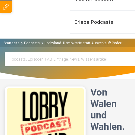
Erlebe Podcasts
Startseite
Podcasts
Lobbyland. Demokratie statt Ausverkauf! Podcast
Vo
Von
Walen
und
Wahlen.