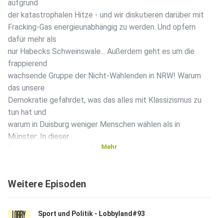
aufgrund
der katastrophalen Hitze - und wir diskutieren darüber mit
Fracking-Gas energieunabhängig zu werden. Und opfern
dafür mehr als
nur Habecks Schweinswale... Außerdem geht es um die
frappierend
wachsende Gruppe der Nicht-Wählenden in NRW! Warum
das unsere
Demokratie gefährdet, was das alles mit Klassizismus zu
tun hat und
warum in Duisburg weniger Menschen wählen als in
Münster: In dieser
Mehr
Folge! ----- Lobbyland - Demokratie statt Lobbyrepublik!
Initiative. Buch. Podcast. Lobbyland - Der Podcast. Alle 14
Tage
Weitere Episoden
neu! Folgt jetzt Lobbyland auch auf YouTube! NEU: Jeden
Monat
Lobbyland Talk, dazu Lesungen und Live-Events:
Sport und Politik - Lobbyland#93