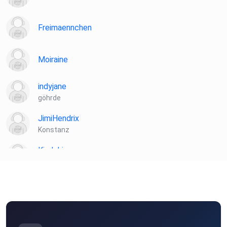
Freimaennchen
Moiraine
indyjane
göhrde
JimiHendrix
Konstanz
Kindoki
Berlin
ebber
Freiburg