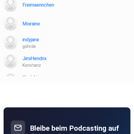
Freimaennchen
Moiraine
indyjane
göhrde
JimiHendrix
Konstanz
Kindoki
Berlin
ebber
Freiburg
Bleibe beim Podcasting auf