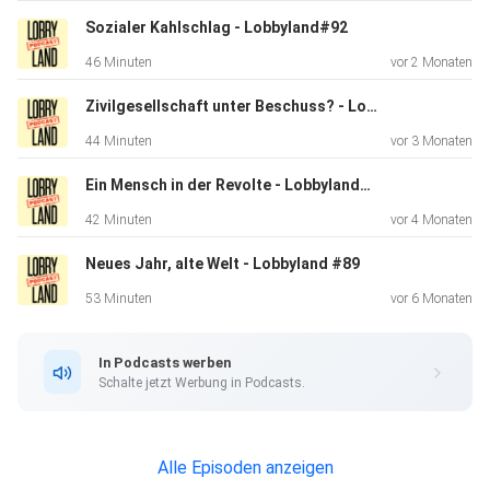
statt
Sozialer Kahlschlag - Lobbyland#92
Lobbyrepublik! Initiative. Buch. Podcast. Lobbyland - Der
46 Minuten
vor 2 Monaten
Podcast. Alle 14 Tage neu! Folgt jetzt Lobbyland auch auf
YouTube! NEU: Jeden Monat Lobbyland Talk, dazu
Zivilgesellschaft unter Beschuss? - Lobbyland#91
Lesungen und
44 Minuten
vor 3 Monaten
Live-Events: https://bit.ly/3mWndoP Vernetzt euch jetzt!
Lobbyland: https://lobbyland.de
Ein Mensch in der Revolte - Lobbyland#90
https://twitter.com/lobbylandDE
42 Minuten
vor 4 Monaten
https://facebook.com/marco.buelow
Neues Jahr, alte Welt - Lobbyland #89
https://www.instagram.com/lobbyland_de Unser Podcast-
Team:
53 Minuten
vor 6 Monaten
Marco - Host https://twitter.com/marcobuelow
https://www.instagram.com/marcobuelow
In Podcasts werben
https://facebook.com/marco.buelow Sabrina - Host
Schalte jetzt Werbung in Podcasts.
https://twitter.com/sabri_capri Flo - Producer
https://twitter.com/kein__held
Alle Episoden anzeigen