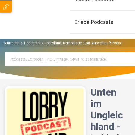
Erlebe Podcasts
Startseite
Podcasts
Lobbyland. Demokratie statt Ausverkauf! Podcast
Un
Unten
im
Ungleic
hland -