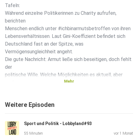
Tafeln:
Während einzelne Politikerinnen zu Charity aufrufen,
berichten
Menschen endlich unter #ichbinarmutsbetroffen von ihren
Lebensverhältnissen. Laut Gini-Koeffizient befindet sich
Deutschland fast an der Spitze, was
Vermögensungleichheit angeht.
Die gute Nachricht: Armut ließe sich beseitigen, doch fehlt
der
politische Wille. Welche Möglichkeiten es aktuell, aber
Mehr
auch
langfristig gäbe, ärmere Menschen zu entlasten, warum
Armut nach
Weitere Episoden
wie vor medial völlig unterrepräsentiert ist und warum wir
dringend
über ein Existenzmaximum reden müssen, diskutieren wir in
Sport und Politik - Lobbyland#93
der
55 Minuten
vor 1 Monat
aktuellen Folge. Hört rein! ----- Lobbyland - Demokratie