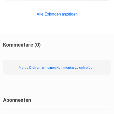
https://facebook.com/marco.buelow Unser Podcast-
Team: Marco -
Alle Episoden anzeigen
Host https://twitter.com/marcobuelow
https://www.instagram.com/marcobuelow
https://facebook.com/marco.buelow
Kommentare (0)
Melde Dich an, um einen Kommentar zu schreiben.
Abonnenten