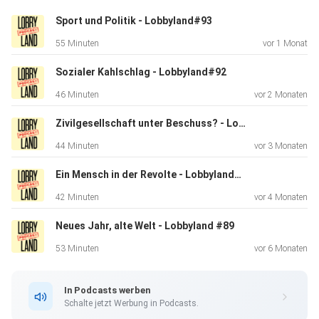
https://www.parteibedarf.de/Lobbyland-Das-
Sport und Politik - Lobbyland#93
Hoerbuch/HB-0001 Was du
55 Minuten
vor 1 Monat
machen könntest, um uns zu unterstützen: Diese Folge
bewerben und
Sozialer Kahlschlag - Lobbyland#92
auf den Plattformen bewerten (z.B. 5 Sterne bei Apple
46 Minuten
vor 2 Monaten
Podcasts).
Damit erhöht sich die Reichweite und wir können mehr
Zivilgesellschaft unter Beschuss? - Lobbyland#91
Menschen
44 Minuten
vor 3 Monaten
erreichen. Lobbyland #38 mit: Käthe Kerbstat und Marco
Bülow
Ein Mensch in der Revolte - Lobbyland#90
-------------------- Lobbyland - Demokratie statt
42 Minuten
vor 4 Monaten
Ausverkauf!
Neues Jahr, alte Welt - Lobbyland #89
Initiative. Buch. Podcast. Lobbyland - Der Podcast. Alle 14
Tage
53 Minuten
vor 6 Monaten
mittwochs eine neue Folge! Vernetzt euch jetzt!
Lobbyland:
In Podcasts werben
https://lobbyland.de https://twitter.com/lobbylandDE
Schalte jetzt Werbung in Podcasts.
https://www.instagram.com/lobbyland_de