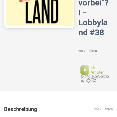
vorbei"?
! -
Lobbyla
nd #38
vor 2 Jahren
55
Minuten
0
0
0
0
0
0
Beschreibung
vor 2 Jahren