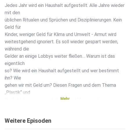
Jedes Jahr wird ein Haushalt aufgestellt. Alle Jahre wieder
mit den
üblichen Ritualen und Sprüchen und Disziplinierungen. Kein
Geld für
Kinder, weniger Geld für Klima und Umwelt - Armut wird
weitestgehend ignoriert. Es soll wieder gespart werden,
während die
Gelder an einige Lobbys weiter fließen… Warum ist das
eigentlich
so? Wie wird ein Haushalt aufgestellt und wer bestimmt
ihn? Wie
gehen wir mit Geld um? Diesen Fragen und dem Thema
„Plastik“ und
Mehr
Profitlobby widmen sich Käthe und Marco in der ersten
Folge nach
der Sommerpause. -------------------- Lobbyland jetzt auch
Weitere Episoden
als
Hörbuch! Kostenlos runterladen: