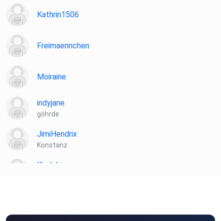
Kathrin1506
Freimaennchen
Moiraine
indyjane
göhrde
JimiHendrix
Konstanz
Kindoki
Berlin
ebber
Freiburg