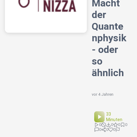
Macht
der
Quante
nphysik
- oder
so
ähnlich
vor 4 Jahren
33
Minuten
0
0
0
0
0
0
0