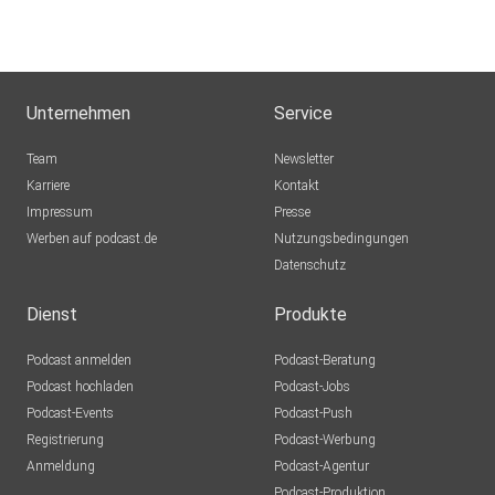
Unternehmen
Service
Team
Newsletter
Karriere
Kontakt
Impressum
Presse
Werben auf podcast.de
Nutzungsbedingungen
Datenschutz
Dienst
Produkte
Podcast anmelden
Podcast-Beratung
Podcast hochladen
Podcast-Jobs
Podcast-Events
Podcast-Push
Registrierung
Podcast-Werbung
Anmeldung
Podcast-Agentur
Podcast-Produktion