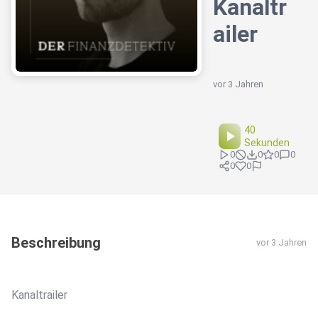
Kanaltr
ailer
vor 3 Jahren
40
Sekunden
0
0
0
0
0
0
Beschreibung
vor 3 Jahren
Kanaltrailer