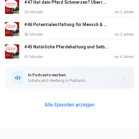
#47 Hat dein Pferd Schmerzen? Überraschende Erkenntnisse im Interview mit Paul Altmann
33 Minuten
vor 3 Jahren
https://helden.de/pferdehaftpflicht/?
src=eqnc&presetVoucher=EQNC5&utm_source=ner&utm_
#46 Potentialentfaltung für Mensch & Pferd - Das Pferd ist dein Spiegel, Interview mit Gloria Ameruoso
medium=li&utm_campaign=de.po.ro.sa
38 Minuten
vor 3 Jahren
#45 Natürliche Pferdehaltung und Selbstversorger - Von Wildpferden lernen, Interview mit Marc Lubetzki
*****Dein persönlicher
Rabatt-Code****: EQNC5
45 Minuten
vor 4 Jahren
In Podcasts werben
https://helden.de/
Schalte jetzt Werbung in Podcasts.
************************************
Alle Episoden anzeigen
Mehr über Equinamic: