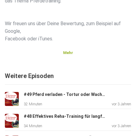
das Thema Pferdetraining.
Wir freuen uns über Deine Bewertung, zum Beispiel auf
Google,
Facebook oder iTunes.
Mehr
Mehr über Wiebke Hasse:
Weitere Episoden
https://www.wiebkehasse.de/
#49 Pferd verladen - Tortur oder Wachstumsmöglichkeit & feines Miteinander? Interview mit Stefanie Schulz-Pedersen
32 Minuten
vor 3 Jahren
************************************
#48 Effektives Reha-Training für langfristige Gesundheit - was Pferdebesitzer beachten sollten. Interview mit Dr. Melanie Kruse
34 Minuten
vor 3 Jahren
Podcast Partner Helden.de - MEGA Bonus für dich: