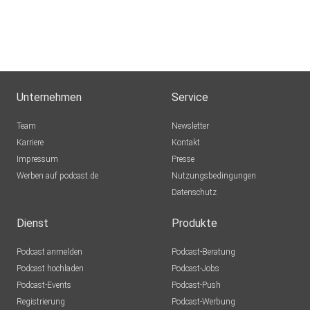
Unternehmen
Service
Team
Newsletter
Karriere
Kontakt
Impressum
Presse
Werben auf podcast.de
Nutzungsbedingungen
Datenschutz
Dienst
Produkte
Podcast anmelden
Podcast-Beratung
Podcast hochladen
Podcast-Jobs
Podcast-Events
Podcast-Push
Registrierung
Podcast-Werbung