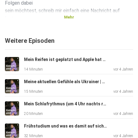
Folgen dabei
sein möchtest, schreib mir einfach eine Nachricht auf
Mehr
Instagram:
emvl.exe oder Twitter: emvl_exe
Weitere Episoden
Mein Reifen ist geplatzt und Apple hat mich abgezogen | S2 #04
14 Minuten
vor 4 Jahren
Meine aktuellen Gefühle als Ukrainer | S2 #03
15 Minuten
vor 4 Jahren
Mein Schlafrythmus (um 4 Uhr nachts recorded) | S2 #02
20 Minuten
vor 4 Jahren
Frühstudium und was es damit auf sich hat. | S2 #01
32 Minuten
vor 4 Jahren