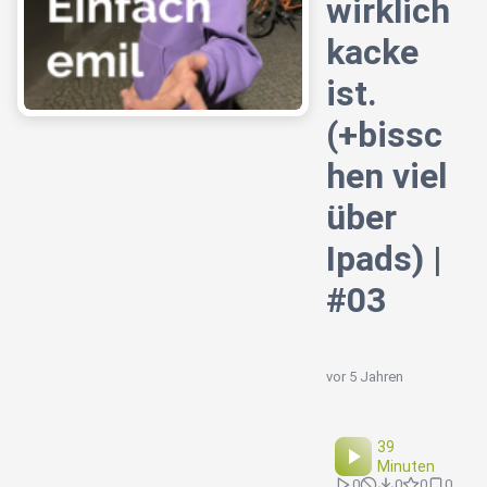
wirklich
kacke
ist.
(+bissc
hen viel
über
Ipads) |
#03
vor 5 Jahren
39
Minuten
0
0
0
0