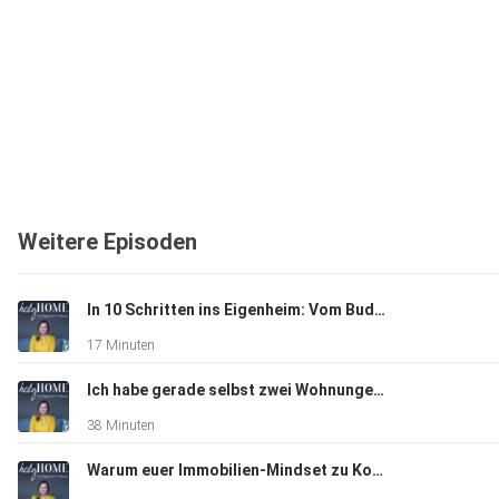
Weitere Episoden
In 10 Schritten ins Eigenheim: Vom Budget bis zur Übergabe
17 Minuten
Ich habe gerade selbst zwei Wohnungen gekauft - meine persönlichen Erfahrungen #97
38 Minuten
Warum euer Immobilien-Mindset zu Konflikten und Blockaden führen kann #96