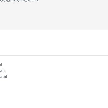
0
0
0
0
0
0
el
 wie
pital