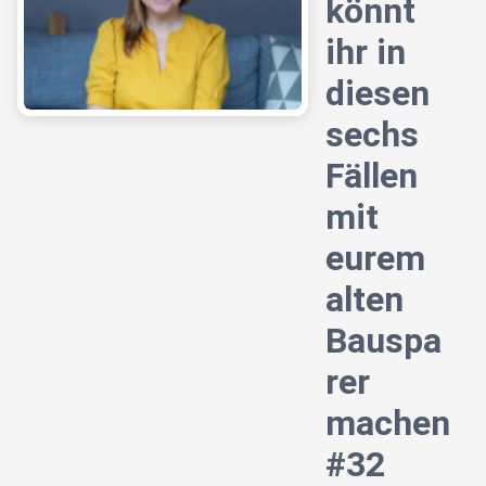
könnt
ihr in
diesen
sechs
Fällen
mit
eurem
alten
Bauspa
rer
machen
#32