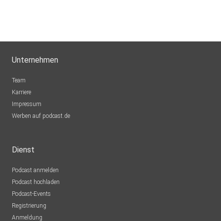
Unternehmen
Team
Karriere
Impressum
Werben auf podcast.de
Dienst
Podcast anmelden
Podcast hochladen
Podcast-Events
Registrierung
Anmeldung