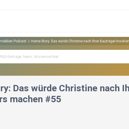
mobilien Podcast
Home-Story: Das würde Christine nach Ihrer Bauträger-Insolv
y: Das würde Christine nach Ih
ers machen #55