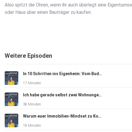
Also spitzt die Ohren, wenn ihr auch überlegt eine Eigentum
oder Haus über einen Bauträger zu kaufen.
Weitere Episoden
In 10 Schritten ins Eigenheim: Vom Budget bis zur Übergabe
17 Minuten
Ich habe gerade selbst zwei Wohnungen gekauft - meine persönlichen Erfahrungen #97
38 Minuten
Warum euer Immobilien-Mindset zu Konflikten und Blockaden führen kann #96
18 Minuten