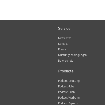
Service
Newsletter
Kontakt
Presse
Nutzungsbedingungen
Datenschutz
Produkte
Podcast-Beratung
Podcast-Jobs
Podcast-Push
Podcast-Werbung
Podcast-Agentur