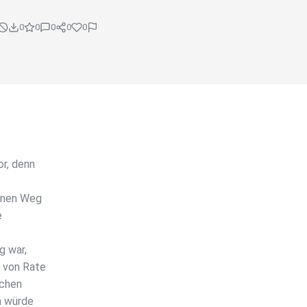
0
0
0
0
0
r, denn
einen Weg
e
g war,
 von Rate
achen
n würde