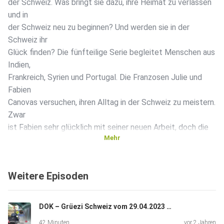
der Schweiz. Was bringt sie dazu, ihre Heimat zu verlassen
und in
der Schweiz neu zu beginnen? Und werden sie in der
Schweiz ihr
Glück finden? Die fünfteilige Serie begleitet Menschen aus
Indien,
Frankreich, Syrien und Portugal. Die Franzosen Julie und
Fabien
Canovas versuchen, ihren Alltag in der Schweiz zu meistern.
Zwar
ist Fabien sehr glücklich mit seiner neuen Arbeit, doch die
Mehr
neue
berufliche Situation und Julies Schwangerschaft sorgen für
einige
Weitere Episoden
Turbulenzen. Doch beide sind glücklich, ihre Träume
verwirklicht zu
haben und planen bereits das neue Leben zu dritt – in der
DOK – Grüezi Schweiz vom 29.04.2023 (Staffel 1, Folge 1)
Schweiz.
42 Minuten
vor 2 Jahren