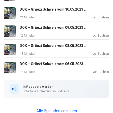
Die syrische Familie Al Sheikh lebt zwischen zwei Welten.
Auf der
DOK – Grüezi Schweiz vom 10.05.2023 (Staffel 2, Folge 4)
einen Seite engagiert sie sich an einer Demonstration für
42 Minuten
vor 3 Jahren
Frieden
in ihrer von Krieg gezeichneten Heimat Syrien. Auf der
DOK – Grüezi Schweiz vom 09.05.2023 (Staffel 2, Folge 3)
anderen
42 Minuten
vor 3 Jahren
Seite möchte sie sich in der Schweiz noch stärker
integrieren. Doch
DOK – Grüezi Schweiz vom 08.05.2023 (Staffel 2, Folge 2)
die Kontakte mit Schweizern halten sich in Grenzen. Der
43 Minuten
vor 3 Jahren
grösste
DOK – Grüezi Schweiz vom 06.05.2023 (Staffel 2, Folge 1)
Teil ihres Freundes- und Bekanntenkreises sind ebenfalls
Flüchtlinge. Die Portugiesin Lisa Maria Araujo bekommt
43 Minuten
vor 3 Jahren
Besuch von
ihrem jüngeren Sohn Eduardo aus Portugal und geniesst die
In Podcasts werben
gemeinsamen Momente mit ihm. Aber noch immer ist kein
Schalte jetzt Werbung in Podcasts.
Mann in
Sicht, der ihr den Traum von einer neuen Liebe erfüllen
könnte.
Alle Episoden anzeigen