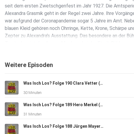
seit dem ersten Zwetschgenfest im Jahr 1927. Die Amtsperi
Alexandra Grasmik geht in der Regel zwei Jahre. Ihre Vorgänge
war aufgrund der Coronapandemie sogar 5 Jahre im Amt. Neb
blauen Kleid gehören noch Ohrringe, Kette, Krone, Schärpe un
Zepter zu Alexandra’s Ausstattung. Das besondere an der Büh
Zwetschge ist das Aroma. Man kann bei der Stadt Bühl sogar 
Patenschaft für einen Baum abschließen. Das diesjährige
Zwetschgenfest ging für Alexandra viel zu schnell vorbei. Sie
Weitere Episoden
durfte mit dem Heißluftballon fahren, beim Fassanstich dabei
und Riesenrad fahren. Neben Kindergartenbesuche stehen no
andere Repräsentationstermine für Alexandra Grasmik, die au
Was Isch Los? Folge 190 Clara Vetter (BW-Jazzpreisträgerin 2023/Pianistin aus Gaggenau)
gerne Zwetschgenkuchen backt, auf dem Programm.
30 Minuten
Was Isch Los? Folge 189 Hero Merkel (Pferdetrainerin und Artistin aus Rastatt/Kuppenheim)
Eine Podcast Videoshow, die auf YouTube und allen bekannte
31 Minuten
Streaming/Podcast-Plattformen zu hören ist. Thematisch ge
mal um Kultur, Kunst, Sport, Musik oder Wissenswertes.
Was Isch Los? Folge 188 Jürgen Mayer (Frontmann Band "Phil", Chef Mayer Möbelmanufaktur aus Sulzfeld)
Interessantes aus Baden für Baden. Dauer immer ca. eine hal