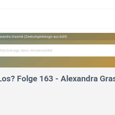
lexandra Grasmik (Zwetschgenkönigin aus Bühl)
Los? Folge 163 - Alexandra Gr