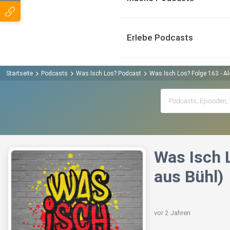
Erlebe Podcasts
Startseite
Podcasts
Was Isch Los? Podcast
Was Isch Los? Folge 163 - A
Was Isch 
aus Bühl)
vor 2 Jahren