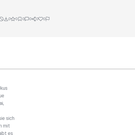
0
0
0
0
0
0
rkus
ue
i,
ie sich
m mit
ibt es