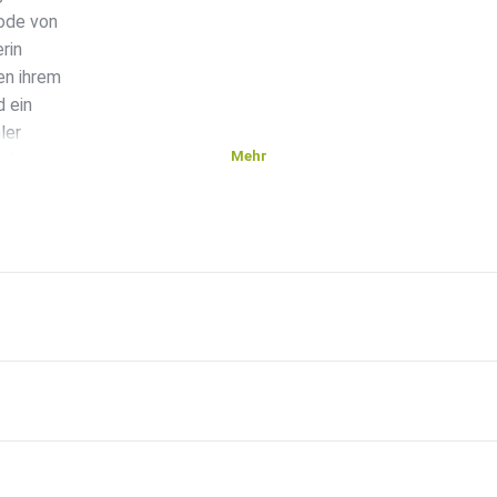
ode von
rin
en ihrem
d ein
ler
Mehr
eine
 sein
ch
ch
n
ht es
be