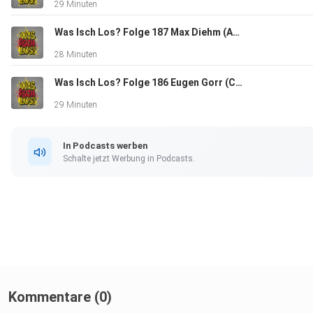
29 Minuten
Stunde; interessant, kurzweilig gestaltet und immer auf
Augenhöhe!
Was Isch Los? Folge 187 Max Diehm (Autor und Lehrer aus Rastatt)
28 Minuten
Was Isch Los? Folge 186 Eugen Gorr (Chef "Sweets Club"/"Torteninsel" und Musiker aus Baden-Baden)
29 Minuten
In Podcasts werben
Schalte jetzt Werbung in Podcasts.
Kommentare (0)