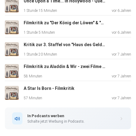
Once Upon a Time... in Hollywood - Quentin Tarantino's Meisterwerk
schließlich wurde „Saving Mr. Banks“ von Disney selbst
1 Stunde 15 Minuten
vor 6 Jahren
finanziert
und produziert. Aber man könnte es sich zumindest gut
Filmkritik zu "Der König der Löwen" & "Men in Black: International" Review
vorstellen,
1 Stunde 5 Minuten
vor 6 Jahren
dass Travers am Ende so begeistert war. Schließlich ist der
1964er „Mary Poppins“ nicht von ungefähr ein
Kritik zur 3. Staffel von "Haus des Geldes" & "Stranger Things"
Familienfilm-Klassiker – und fünf Oscars unter anderem für
1 Stunde 20 Minuten
vor 7 Jahren
die
Hauptdarstellerin Julie Andrews gab es noch obendrauf.
Filmkritik zu Aladdin & Wir - zwei Filme wie sie unterschiedlicher nicht sein könnten
58 Minuten
vor 7 Jahren
A Star Is Born - Filmkritik
Mit „Mary Poppins‘ Rückkehr“ von Musical-Spezialist Rob
Marshall
57 Minuten
vor 7 Jahren
(„Chicago“, „Nine“) sieht die Sache nun allerdings schon ein
wenig anders aus. Bei der Story der 54 Jahre nach dem
In Podcasts werben
Original
Schalte jetzt Werbung in Podcasts.
produzierten Fortsetzung könnte man sich nämlich sehr
wohl