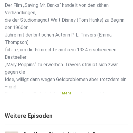
Der Film „Saving Mr. Banks“ handelt von den zähen
Verhandlungen,
die der Studiomagnat Walt Disney (Tom Hanks) zu Beginn
der 1960er
Jahre mit der britischen Autorin P. L. Travers (Emma
Thompson)
führte, um die Filmrechte an ihrem 1934 erschienenen
Bestseller
„Mary Poppins“ zu erwerben. Travers sträubt sich zwar
gegen die
Idee, willigt dann wegen Geldproblemen aber trotzdem ein
– und
Mehr
lässt sich am Ende bei der Weltpremiere von „Mary
Poppins“ doch
noch von dem Kino-Musical überzeugen. Nun muss man
Weitere Episoden
diese
Zeichnung der Geschehnisse durchaus mit Vorsicht
genießen,