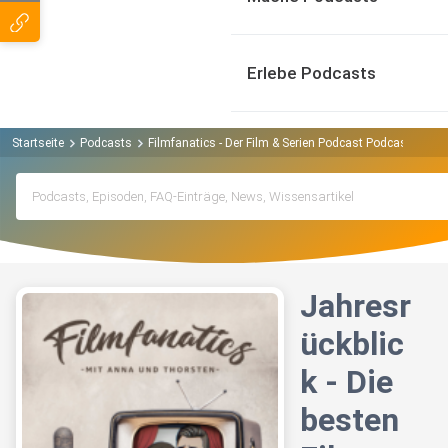
Erlebe Podcasts
Startseite
Podcasts
Filmfanatics - Der Film & Serien Podcast Podcast
Jah
Jahresr
ückblic
k - Die
besten