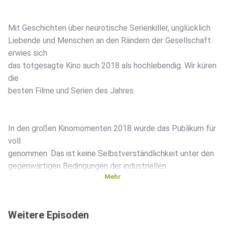
Mit Geschichten über neurotische Serienkiller, unglücklich
Liebende und Menschen an den Rändern der Gesellschaft
erwies sich
das totgesagte Kino auch 2018 als hochlebendig. Wir küren
die
besten Filme und Serien des Jahres.
In den großen Kinomomenten 2018 wurde das Publikum für
voll
genommen. Das ist keine Selbstverständlichkeit unter den
gegenwärtigen Bedingungen der industriellen
Mehr
Filmproduktion, bei
der sich zumindest in Hollywood die Art, wie bewegte
Bilder
Weitere Episoden
hergestellt und konsumiert werden, stark verändert hat.