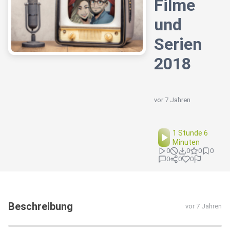
Filme
und
Serien
2018
vor 7 Jahren
1 Stunde 6
Minuten
0
0
0
0
0
0
0
Beschreibung
vor 7 Jahren