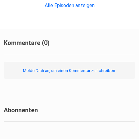
der Söldner Black Manta (Yahya Abdul-Mateen II) dafür,
Alle Episoden anzeigen
dass die
Mission den Helden an seine Grenzen bringt...
Kommentare (0)
Melde Dich an, um einen Kommentar zu schreiben.
Abonnenten