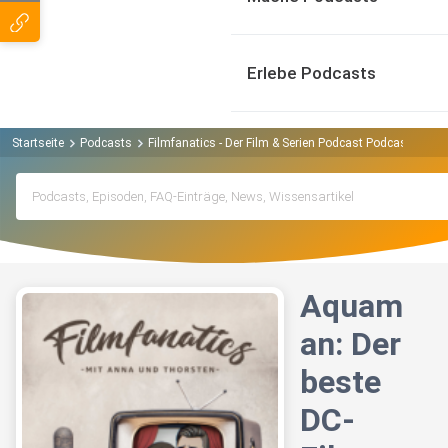
Erlebe Podcasts
Startseite
Podcasts
Filmfanatics - Der Film & Serien Podcast Podcast
Aqu
Aquam
an: Der
beste
DC-