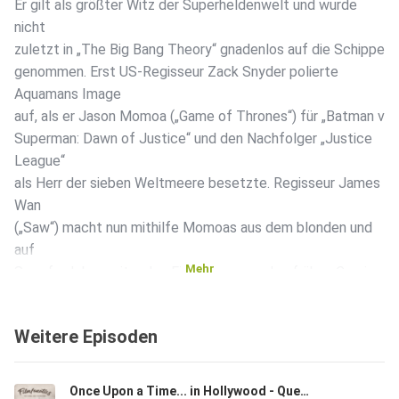
Er gilt als größter Witz der Superheldenwelt und wurde
nicht
zuletzt in „The Big Bang Theory“ gnadenlos auf die Schippe
genommen. Erst US-Regisseur Zack Snyder polierte
Aquamans Image
auf, als er Jason Momoa („Game of Thrones“) für „Batman v
Superman: Dawn of Justice“ und den Nachfolger „Justice
League“
als Herr der sieben Weltmeere besetzte. Regisseur James
Wan
(„Saw“) macht nun mithilfe Momoas aus dem blonden und
auf
Mehr
Seepferdchen reitenden Fischmann aus den frühen Comics
einen
trinkfesten Kerl mit dunkler Mähne und unzähligen Tattoos.
Weitere Episoden
In
seinem ersten Soloabenteuer hat sich Arthur Curry, Sohn
eines
Once Upon a Time... in Hollywood - Quentin Tarantino's Meisterwerk