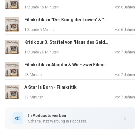
Leuchtturmwärters und der Königin von Atlantis (Nicole
1 Stunde 15 Minuten
vor 6 Jahren
Kidman),
mittlerweile mit dem Heldendasein abgefunden. Doch mit
Filmkritik zu "Der König der Löwen" & "Men in Black: International" Review
dem, was
1 Stunde 5 Minuten
vor 6 Jahren
aus den Tiefen der Ozeane auf ihn zukommt, hat er nicht
­gerechnet. Sein Halbbruder Orm (Patrick ­Wilson) will der
Kritik zur 3. Staffel von "Haus des Geldes" & "Stranger Things"
Oberwelt den Krieg erklären und schickt den Menschen
1 Stunde 20 Minuten
vor 7 Jahren
gleich mal
ihren ganzen Plastikmüll in einer Sturmflut an die Küsten.
Filmkritik zu Aladdin & Wir - zwei Filme wie sie unterschiedlicher nicht sein könnten
Allein
58 Minuten
vor 7 Jahren
die Macht des seit langer Zeit verschollenen Dreizacks
A Star Is Born - Filmkritik
kann den
machthungrigen Herrscher besiegen. Zusammen mit der
57 Minuten
vor 7 Jahren
Kriegerin
Mera (Amber Heard) macht sich Arthur auf die Suche nach
In Podcasts werben
der
Schalte jetzt Werbung in Podcasts.
mächtigen ­Waffe. Doch neben Aquamans Selbstzweifeln
sorgt auch