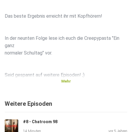
Das beste Ergebnis erreicht ihr mit Kopfhörern!
In der neunten Folge lese ich euch die Creepypasta "Ein
ganz
normaler Schultag" vor.
Seid gespannt auf weitere Episoden! ;)
Mehr
*** Diese Geschichte stammt nicht von mir.
Weitere Episoden
Quelle:
#8 - Chatroom 98
https://creepypasta-wiki.de/ein-ganz-normaler-schultag-
14 Minuten
vor 5 Jahren