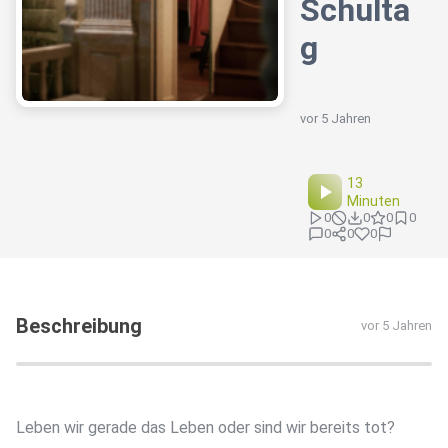
Schulta
g
vor 5 Jahren
13
Minuten
0
0
0
0
0
0
0
Beschreibung
vor 5 Jahren
Leben wir gerade das Leben oder sind wir bereits tot?