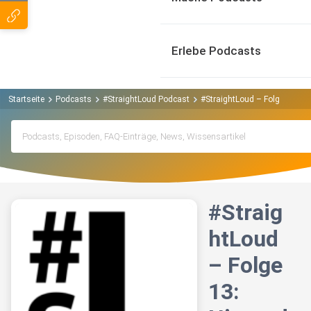
Erlebe Podcasts
Startseite
Podcasts
#StraightLoud Podcast
#StraightLoud – Folge 13: Ni
#Straig
htLoud
– Folge
13: