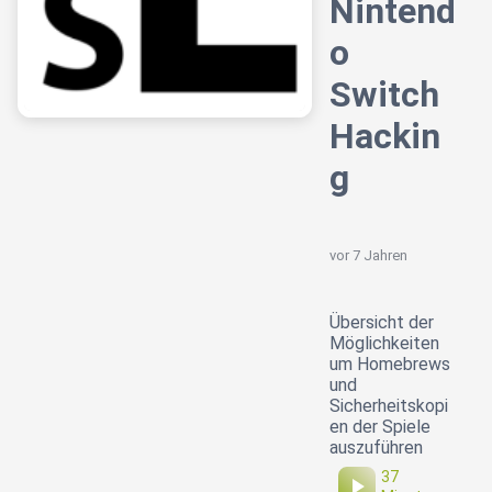
Nintend
o
Switch
Hackin
g
vor 7 Jahren
Übersicht der
Möglichkeiten
um Homebrews
und
Sicherheitskopi
en der Spiele
auszuführen
37