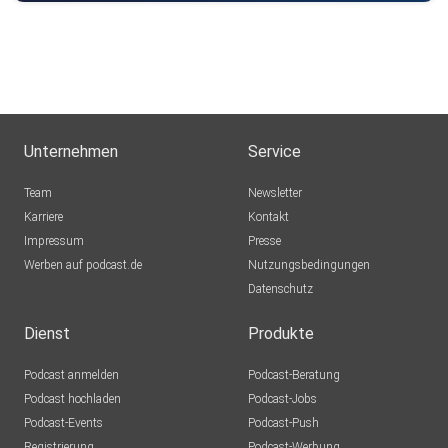
Unternehmen
Service
Team
Newsletter
Karriere
Kontakt
Impressum
Presse
Werben auf podcast.de
Nutzungsbedingungen
Datenschutz
Dienst
Produkte
Podcast anmelden
Podcast-Beratung
Podcast hochladen
Podcast-Jobs
Podcast-Events
Podcast-Push
Registrierung
Podcast-Werbung