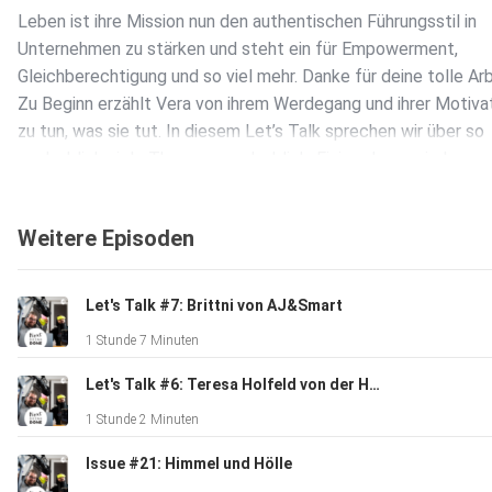
Leben ist ihre Mission nun den authentischen Führungsstil in
Unternehmen zu stärken und steht ein für Empowerment,
Gleichberechtigung und so viel mehr. Danke für deine tolle Arb
Zu Beginn erzählt Vera von ihrem Werdegang und ihrer Motiva
zu tun, was sie tut. In diesem Let’s Talk sprechen wir über so
unglaublich viele Themen…unglaublich. Einige davon sind:
Holistische Unternehmensführung, politisches Engagement, R
nach Kenia, Rollenbilder in Familie und Beruf, Empowerment,
Weitere Episoden
Konsumhaltungen, Achtsamkeit, Körpersprache, Gefühle,
Evolutionstheorie und so viel mehr. Uns hat das Gespräch sehr
viel Spaß gemacht und wünschen Vera viel Erfolg! Abonniert 
Let's Talk #7: Brittni von AJ&Smart
Female Leadership Podcast! Warum? Weil Vera da tolle Arbeit
1 Stunde 7 Minuten
und es es Wert ist, das zu hören! So! Punkt! Los! +++ Links, d
unbedingt klicken musst Vera Strauch https://verastrauch.c
Let's Talk #6: Teresa Holfeld von der Hamburg Coding School
+++ Deine Fragen und Anregungen kannst du uns gerne
1 Stunde 2 Minuten
an feedback@nextdoingdone.de schicken ️ ️ Folge uns auf
Instagram: @nextdoingdone ️ Schreib uns direkt auf Twitter:
Issue #21: Himmel und Hölle
@lassediercks und @TarekGarir Abonniere uns und lass ein paar