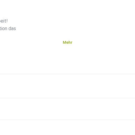
eit!
tion das
Mehr
eisen
 sehr
den
 leistet
ie du
om
 ️ da.