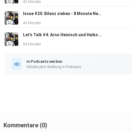
42 Minuten
Lasse & Tarek nextdoingdone.de +++ Musik Bonus Points -
Street Tacos https://soundcloud.com/bonuspoints/street-t
Issue #20: Bilanz ziehen - 8 Monate Next Doing Done
49 Minuten
Let's Talk #4: Arno Heinisch und Heiko Gogolin von RocketBeans TV
54 Minuten
In Podcasts werben
Schalte jetzt Werbung in Podcasts.
Kommentare (0)