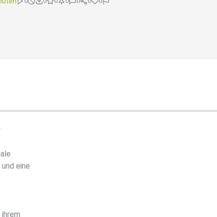
nuten
0
0
0
0
0
0
0
r
ale
 und eine
 ihrem