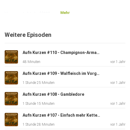
Mehr
Un was steht druff???
Weitere Episoden
Des was kost!!!
Aufn Kurzen #110 - Champignon-Armageddon!
In diesem Sinne, viel Spaß.
48 Minuten
vor 1 Jahr
Aufn Kurzen #109 - Walfleisch im Vorgarten
1 Stunde 25 Minuten
vor 1 Jahr
Aufn Kurzen #108 - Gambledore
1 Stunde 15 Minuten
vor 1 Jahr
Aufn Kurzen #107 - Einfach mehr Kette (mit Malte Gehr)
1 Stunde 28 Minuten
vor 1 Jahr