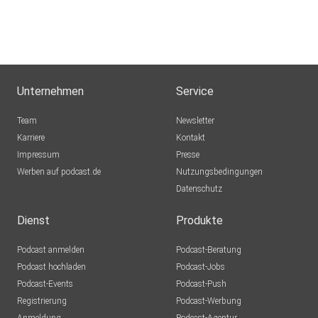
Unternehmen
Service
Team
Newsletter
Karriere
Kontakt
Impressum
Presse
Werben auf podcast.de
Nutzungsbedingungen
Datenschutz
Dienst
Produkte
Podcast anmelden
Podcast-Beratung
Podcast hochladen
Podcast-Jobs
Podcast-Events
Podcast-Push
Registrierung
Podcast-Werbung