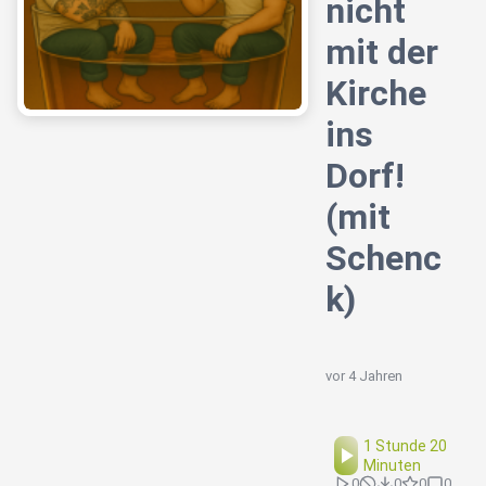
nicht
mit der
Kirche
ins
Dorf!
(mit
Schenc
k)
vor 4 Jahren
1 Stunde 20
Minuten
0
0
0
0