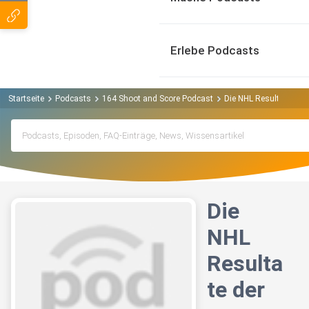
Erlebe Podcasts
Startseite
Podcasts
164 Shoot and Score Podcast
Die NHL Resultate der
Die
NHL
Resulta
te der