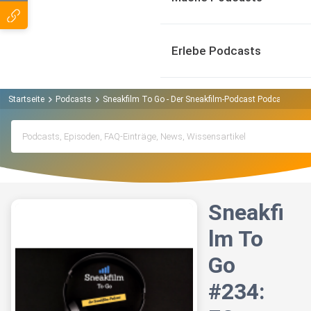
Erlebe Podcasts
Startseite
Podcasts
Sneakfilm To Go - Der Sneakfilm-Podcast Podcast
Sn
Sneakfi
lm To
Go
#234: