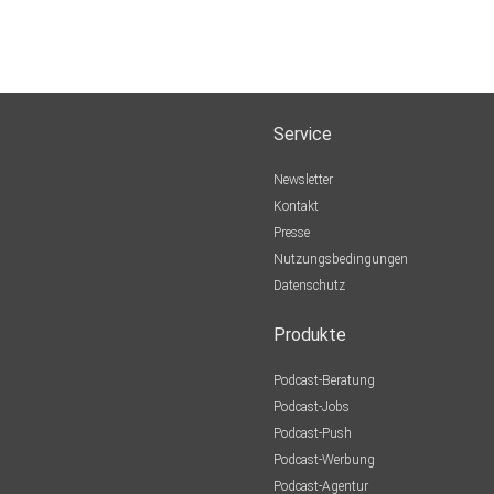
Service
Newsletter
Kontakt
Presse
Nutzungsbedingungen
Datenschutz
Produkte
Podcast-Beratung
Podcast-Jobs
Podcast-Push
Podcast-Werbung
Podcast-Agentur