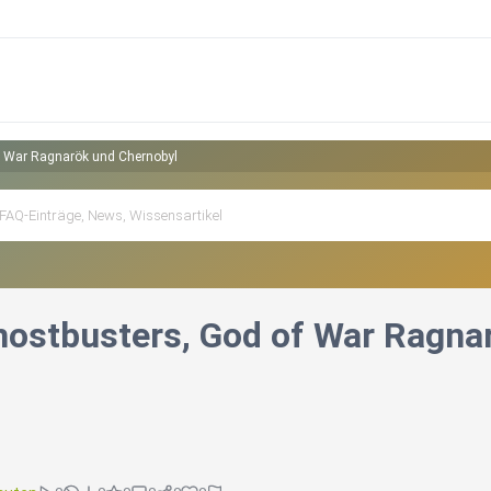
of War Ragnarök und Chernobyl
Ghostbusters, God of War Ragna