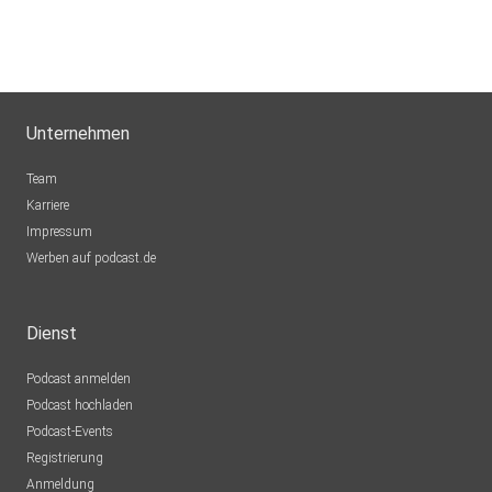
Unternehmen
Team
Karriere
Impressum
Werben auf podcast.de
Dienst
Podcast anmelden
Podcast hochladen
Podcast-Events
Registrierung
Anmeldung