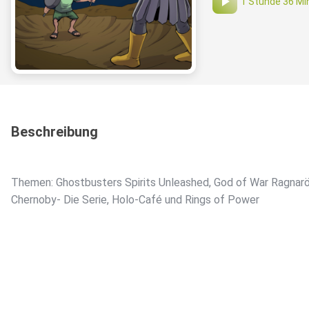
1 Stunde 36 Mi
Beschreibung
Themen: Ghostbusters Spirits Unleashed, God of War Ragnarö
Chernoby- Die Serie, Holo-Café und Rings of Power