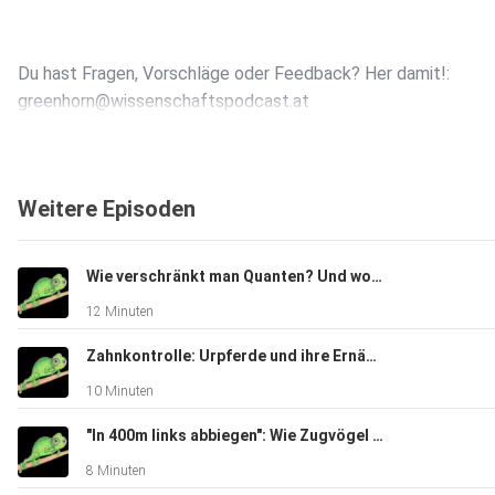
Du hast Fragen, Vorschläge oder Feedback? Her damit!:
greenhorn@wissenschaftspodcast.at
Folge Greenhorn Science auf Instagram: @greenhornscience
Weitere Episoden
Wie verschränkt man Quanten? Und wozu?
12 Minuten
Zahnkontrolle: Urpferde und ihre Ernährungsgewohnheiten
10 Minuten
"In 400m links abbiegen": Wie Zugvögel navigieren
8 Minuten