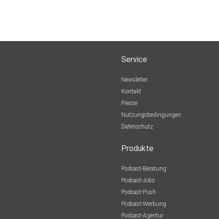
Service
Newsletter
Kontakt
Presse
Nutzungsbedingungen
Datenschutz
Produkte
Podcast-Beratung
Podcast-Jobs
Podcast-Push
Podcast-Werbung
Podcast-Agentur