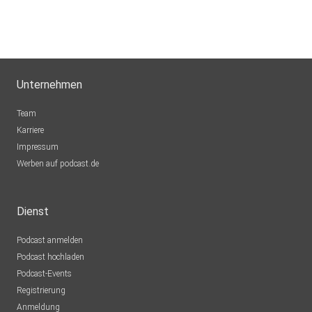
Unternehmen
Team
Karriere
Impressum
Werben auf podcast.de
Dienst
Podcast anmelden
Podcast hochladen
Podcast-Events
Registrierung
Anmeldung