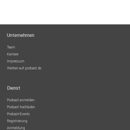
Unternehmen
Team
Karriere
Impressum
Werben auf podcast.de
Dienst
Podcast anmelden
Podcast hochladen
Podcast-Events
Registrierung
Anmeldung