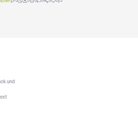
nuten
0
0
0
0
0
0
ack und
asst