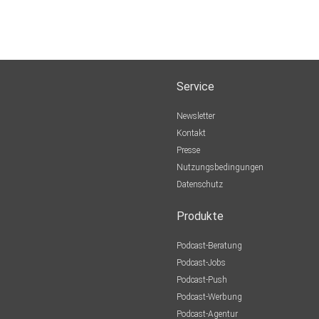
Service
Newsletter
Kontakt
Presse
Nutzungsbedingungen
Datenschutz
Produkte
Podcast-Beratung
Podcast-Jobs
Podcast-Push
Podcast-Werbung
Podcast-Agentur