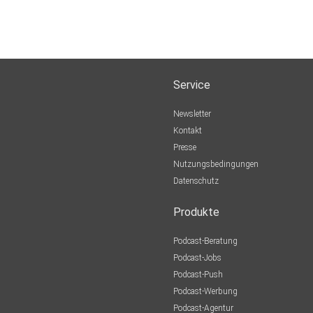
Service
Newsletter
Kontakt
Presse
Nutzungsbedingungen
Datenschutz
Produkte
Podcast-Beratung
Podcast-Jobs
Podcast-Push
Podcast-Werbung
Podcast-Agentur