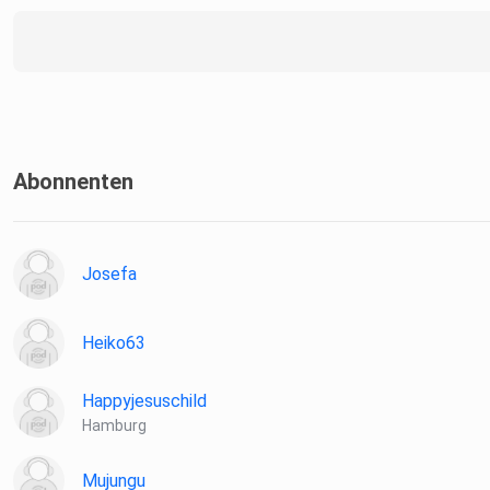
https://anchor.fm/lighthousebremen
Website: https://lighthouse-bremen.de
Abonnenten
Josefa
Heiko63
Happyjesuschild
Hamburg
Mujungu