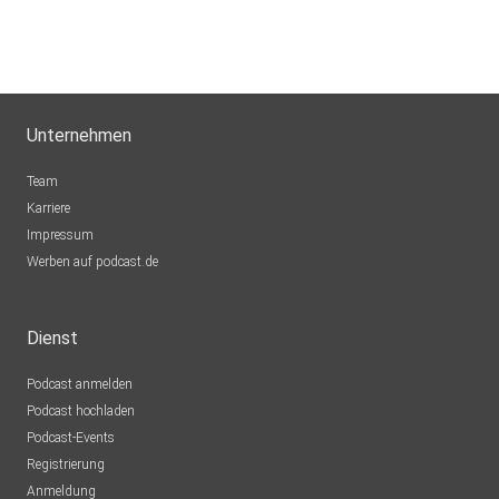
Unternehmen
Team
Karriere
Impressum
Werben auf podcast.de
Dienst
Podcast anmelden
Podcast hochladen
Podcast-Events
Registrierung
Anmeldung