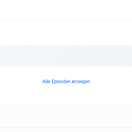
etzt
n
 Wunsch
Alle Episoden anzeigen
st.
 Blick