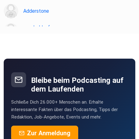
Website: https://lighthouse-bremen.de
Adderstone
annebaldauf
Flöha OT Falkenau
Haeder
Rodewisch
johannes_beyer-O85D
Bleibe beim Podcasting auf
dem Laufenden
v0okhjgy
Schließe Dich 26.000+ Menschen an. Erhalte
anna.habimana-ihXa
interessante Fakten über das Podcasting, Tipps der
Redaktion, Job-Angebote, Events und mehr.
Zur Anmeldung