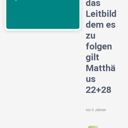
das
Leitbild
dem es
zu
folgen
gilt
Matthä
us
22+28
vor 3 Jahren