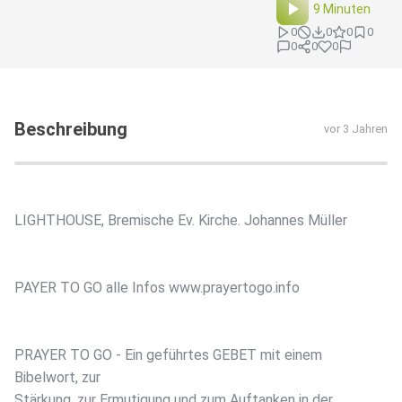
9 Minuten
0
0
0
0
0
0
0
Beschreibung
vor 3 Jahren
LIGHTHOUSE, Bremische Ev. Kirche. Johannes Müller
PAYER TO GO alle Infos www.prayertogo.info
PRAYER TO GO - Ein geführtes GEBET mit einem
Bibelwort, zur
Stärkung, zur Ermutigung und zum Auftanken in der