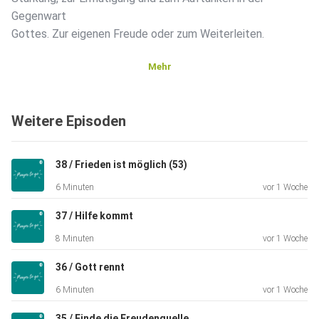
Gegenwart
Gottes. Zur eigenen Freude oder zum Weiterleiten.
Mehr
PRAYER TO GO
Weitere Episoden
Ich glaube, dass es eines der großartigsten Dinge ist, mit
Gott
38 / Frieden ist möglich (53)
über unser Leben zu sprechen, zu beten, Tagtäglich und
6 Minuten
vor 1 Woche
über jedes
Thema. Gebet ist eine der praktischsten Möglichkeiten,
37 / Hilfe kommt
wie wir
8 Minuten
vor 1 Woche
einander aufrichtige Liebe und Unterstützung zeigen
können.
36 / Gott rennt
PRAYER TO GO ist eine Glaubenspraxis für das moderne
6 Minuten
vor 1 Woche
Leben.
35 / Finde die Freudenquelle