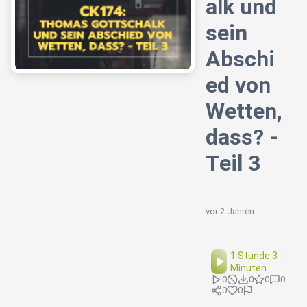
alk und
sein
Abschi
ed von
Wetten,
dass? -
Teil 3
vor 2 Jahren
1 Stunde 3
Minuten
0
0
0
0
0
0