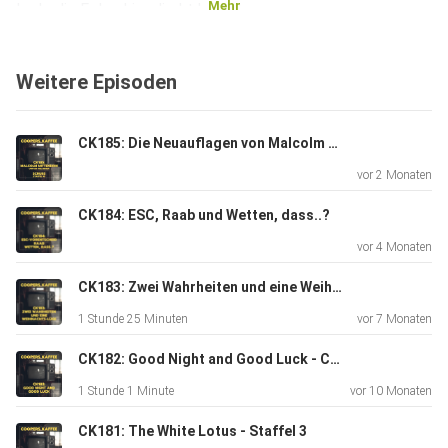
Mehr
Lade die Folge hier direkt herunter.
Weitere Episoden
CK185: Die Neuauflagen von Malcolm mittendrin und Scrubs
vor 2 Monaten
CK184: ESC, Raab und Wetten, dass..?
vor 4 Monaten
CK183: Zwei Wahrheiten und eine Weihnachts-Lüge
1 Stunde 25 Minuten
vor 7 Monaten
CK182: Good Night and Good Luck - Colbert und das Ende der Latenight?
1 Stunde 1 Minute
vor 10 Monaten
CK181: The White Lotus - Staffel 3