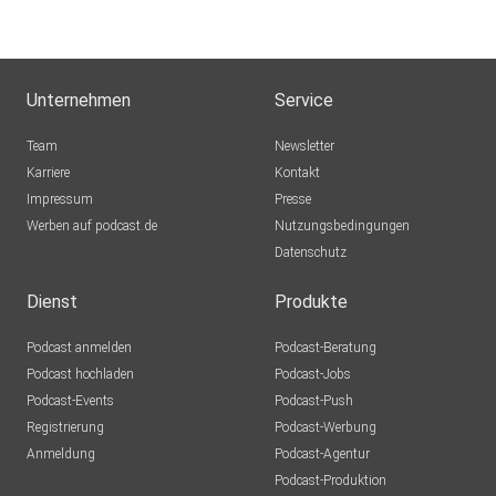
Unternehmen
Service
Team
Newsletter
Karriere
Kontakt
Impressum
Presse
Werben auf podcast.de
Nutzungsbedingungen
Datenschutz
Dienst
Produkte
Podcast anmelden
Podcast-Beratung
Podcast hochladen
Podcast-Jobs
Podcast-Events
Podcast-Push
Registrierung
Podcast-Werbung
Anmeldung
Podcast-Agentur
Podcast-Produktion