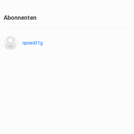
Abonnenten
npnedt1g