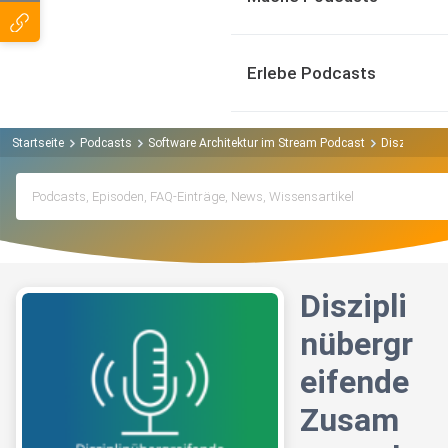
Erlebe Podcasts
Startseite
Podcasts
Software Architektur im Stream Podcast
Disziplinüb
Diszipli
nübergr
eifende
Zusam