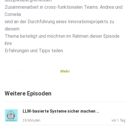
Zusammenarbeit in cross-funktionalen Teams. Andrea und
Cornelia
sind an der Durchführung eines Innovationsprojekts zu
diesem
Thema beteiligt und möchten im Rahmen dieser Episode
ihre
Erfahrungen und Tipps teilen.
Mehr
Die OOP Specials bieten einen Ausblick auf die Highlights
der OOP
Konferenz.
Weitere Episoden
Links
LLM-basierte Systeme sicher machen mit Sönke Magnussen
26 Minuten
vor 1 Tag