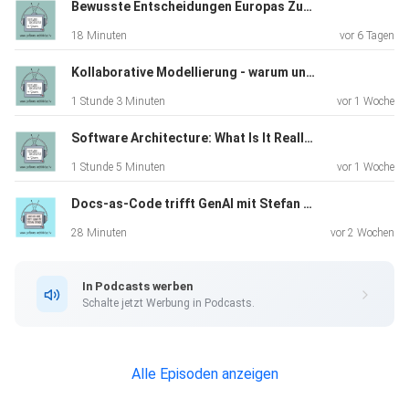
Bewusste Entscheidungen Europas Zukunft liegt in unseren Händen (TechRiders Summit Special)
18 Minuten
vor 6 Tagen
Poster
Kollaborative Modellierung - warum und wie funktioniert Event Storming in der Praxis
1 Stunde 3 Minuten
vor 1 Woche
Software Architecture: What Is It Really About? A Discussion with James Coplien
Andreas und Cornelias Vortrag auf der OOP
1 Stunde 5 Minuten
vor 1 Woche
Docs-as-Code trifft GenAI mit Stefan Zörner
28 Minuten
vor 2 Wochen
In Podcasts werben
Schalte jetzt Werbung in Podcasts.
Alle Episoden anzeigen