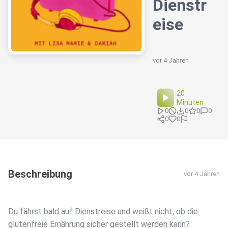
Dienstr
eise
vor 4 Jahren
20
Minuten
0
0
0
0
0
0
Beschreibung
vor 4 Jahren
Du fährst bald auf Dienstreise und weißt nicht, ob die
glutenfreie Ernährung sicher gestellt werden kann?