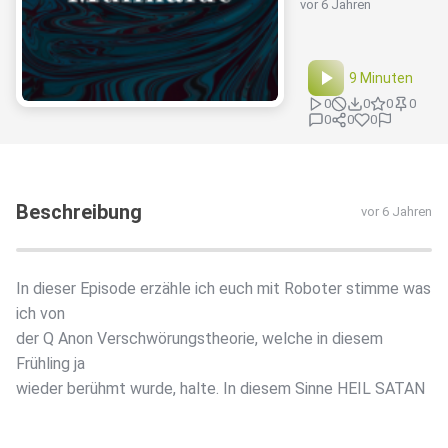
vor 6 Jahren
9 Minuten
0
0
0
0
0
0
0
Beschreibung
vor 6 Jahren
In dieser Episode erzähle ich euch mit Roboter stimme was
ich von
der Q Anon Verschwörungstheorie, welche in diesem
Frühling ja
wieder berühmt wurde, halte. In diesem Sinne HEIL SATAN