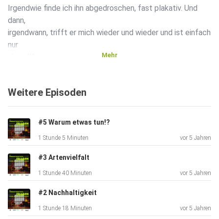
Irgendwie finde ich ihn abgedroschen, fast plakativ. Und
dann,
irgendwann, trifft er mich wieder und wieder und ist einfach
nur
Mehr
aktuell."
Weitere Episoden
#5 Warum etwas tun!?
Vor fast 60 Jahren veröffentlicht Rachel Carson Silent
1 Stunde 5 Minuten
vor 5 Jahren
Spring.
Das Buch, das die ökologische Misere, in der wir gerade
#3 Artenvielfalt
stecken,
1 Stunde 40 Minuten
vor 5 Jahren
prophezeit: Anstieg der Meere, Erderwärmung,
Bodenversiegelung,
#2 Nachhaltigkeit
Insektensterben, ... , Corona.
1 Stunde 18 Minuten
vor 5 Jahren