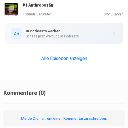
#1 Anthropozän
Und jetzt? Was tun? Und warum überhaupt?
1 Stunde 6 Minuten
vor 5 Jahren
In Podcasts werben
[Antwortversuche ohne Gewähr]
Schalte jetzt Werbung in Podcasts.
Alle Episoden anzeigen
Kommentare (0)
Melde Dich an, um einen Kommentar zu schreiben.