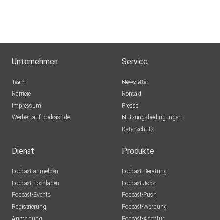
Unternehmen
Service
Team
Newsletter
Karriere
Kontakt
Impressum
Presse
Werben auf podcast.de
Nutzungsbedingungen
Datenschutz
Dienst
Produkte
Podcast anmelden
Podcast-Beratung
Podcast hochladen
Podcast-Jobs
Podcast-Events
Podcast-Push
Registrierung
Podcast-Werbung
Anmeldung
Podcast-Agentur