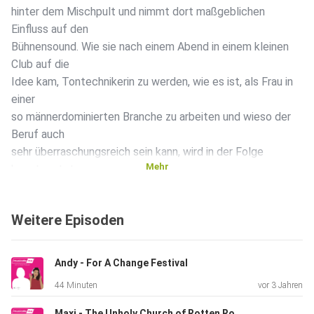
hinter dem Mischpult und nimmt dort maßgeblichen
Einfluss auf den
Bühnensound. Wie sie nach einem Abend in einem kleinen
Club auf die
Idee kam, Tontechnikerin zu werden, wie es ist, als Frau in
einer
so männerdominierten Branche zu arbeiten und wieso der
Beruf auch
sehr überraschungsreich sein kann, wird in der Folge
Mehr
beantwortet.
Kontaktdaten: > VPBy, Instagram: @vpby_ > VPBy, Mail:
info@popkultur.bayern > VPBy, Homepage:
Weitere Episoden
www.popkultur.bayern
> Micha, Instagram: @voigt.micha
Andy - For A Change Festival
44 Minuten
vor 3 Jahren
Maxi - The Unholy Church of Rotten Roots