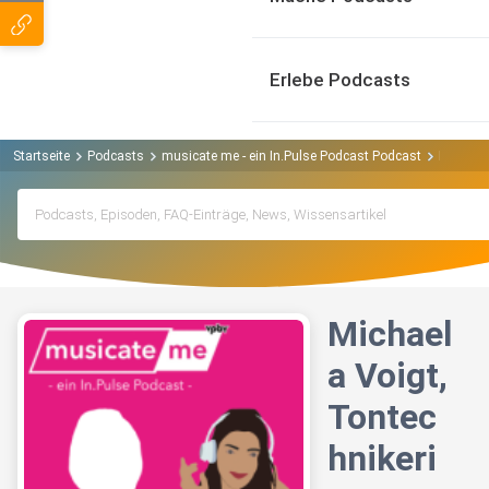
Erlebe Podcasts
Startseite
Podcasts
musicate me - ein In.Pulse Podcast Podcast
Michaela
Michael
a Voigt,
Tontec
hnikeri