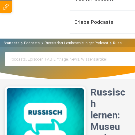
Erlebe Podcasts
Startseite
Podcasts
Russischer Lernbeschleuniger Podcast
Russisch le
Russisc
h
lernen:
Museu