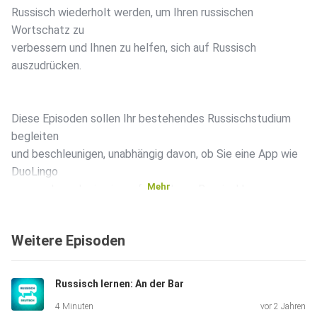
Russisch wiederholt werden, um Ihren russischen
Wortschatz zu
verbessern und Ihnen zu helfen, sich auf Russisch
auszudrücken.
Diese Episoden sollen Ihr bestehendes Russischstudium
begleiten
und beschleunigen, unabhängig davon, ob Sie eine App wie
DuoLingo
Mehr
verwenden oder in einem formelleren Russischkurs
eingeschrieben
sind. Je mehr Sie Ihr Gehirn russischen Audioinhalten
Weitere Episoden
aussetzen,
desto schneller lernen Sie.
Russisch lernen: An der Bar
4 Minuten
vor 2 Jahren
Sehen Sie sich die vollständige Liste der deutschen und