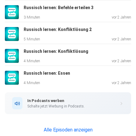
russischen Redewendungen in dieser Folge an.
Russisch lernen: Befehle erteilen 3
3 Minuten
vor 2 Jahren
Kontaktieren Sie uns mit Feedback und Ideen:
Russisch lernen: Konfliktlösung 2
languagelearningaccelerator@gmail.com
5 Minuten
vor 2 Jahren
Russisch lernen: Konfliktlösung
Sätze in dieser Folge:
4 Minuten
vor 2 Jahren
Russisch lernen: Essen
Eintritt bitte für einen Erwachsenen.
4 Minuten
vor 2 Jahren
Zu welchen Zeiten haben Sie heute geöffnet?
In Podcasts werben
Schalte jetzt Werbung in Podcasts.
Gibt es derzeit besondere Ausstellungen zu sehen?
Haben Sie einen Plan des Museums?
Alle Episoden anzeigen