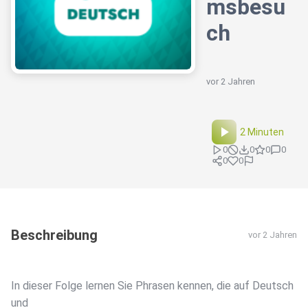
msbesu
ch
vor 2 Jahren
2 Minuten
0
0
0
0
0
0
Beschreibung
vor 2 Jahren
In dieser Folge lernen Sie Phrasen kennen, die auf Deutsch
und